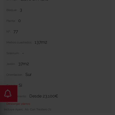
3
Bloque:
0
Planta:
77
Nº:
137m2
Metros cuadrados:
-
Solarium:
37m2
Jardin:
Sur
Orientacion:
Si
Garaje:
Desde 23.100€
Equipamiento:
Descargar planos
Incluye Aparc. Ab. Con Trastero 72