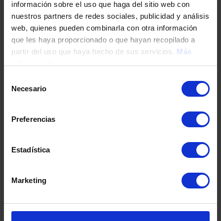
información sobre el uso que haga del sitio web con
nuestros partners de redes sociales, publicidad y análisis
web, quienes pueden combinarla con otra información
Tu teléfono
que les haya proporcionado o que hayan recopilado a
partir del uso que haya hecho de sus servicios.
Más
información
DNI / Pasaporte / NIE
Selección
Necesario
de
consentimiento
Fecha de nacimiento
Preferencias
Estadística
Dirección
Marketing
Código postal