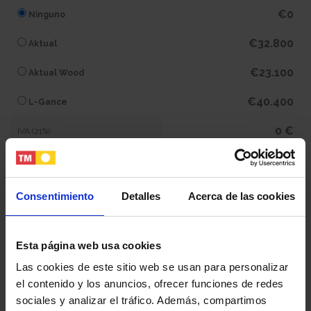
€0
Ninguno
€32.800
Aktual
€23.100
Aktual Wood
€40.400
L-Gance
0 €
IVA (21%)
0 €
Subtotal
Consentimiento
Detalles
Acerca de las cookies
441.100 €
Total
Esta página web usa cookies
Tu nombre y apellidos
Las cookies de este sitio web se usan para personalizar
el contenido y los anuncios, ofrecer funciones de redes
sociales y analizar el tráfico. Además, compartimos
Tu email