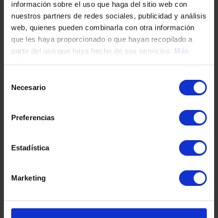
información sobre el uso que haga del sitio web con
nuestros partners de redes sociales, publicidad y análisis
web, quienes pueden combinarla con otra información
Tu teléfono
que les haya proporcionado o que hayan recopilado a
partir del uso que haya hecho de sus servicios.
Más
información
DNI / Pasaporte / NIE
Selección
Necesario
de
consentimiento
Fecha de nacimiento
Preferencias
Estadística
Dirección
Marketing
Código postal