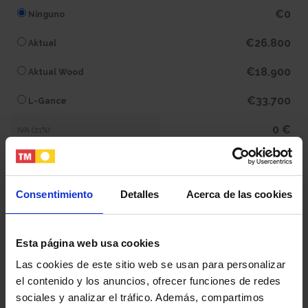
€0
Ninguno
€26.800
Aktual
€18.900
Aktual Wood
€33.700
L-Gance
0 €
IVA (21%)
0 €
Subtotal
Consentimiento
Detalles
Acerca de las cookies
407.000 €
Total
Esta página web usa cookies
Tu nombre y apellidos
Las cookies de este sitio web se usan para personalizar
el contenido y los anuncios, ofrecer funciones de redes
sociales y analizar el tráfico. Además, compartimos
Tu email