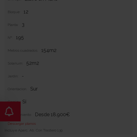
12
Bloque:
3
Planta:
195
Nº:
154m2
Metros cuadrados:
52m2
Solarium:
-
Jardin:
Sur
Orientacion:
Si
Garaje:
Desde 18.900€
Equipamiento:
Descargar planos
Incluye Aparc. Ab. Con Trastero 139