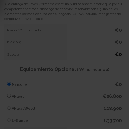
A la entrega de llaves y firma de escritura pública ante el notario que por su
competencia territorial disponga de conexión razonable con alguno de los
elementos personales o reales del negocio, €0 IVA incluido, más gastos de
compraventa y/o hipoteca
€0
Precio IVA no incluido
€0
IVA (10%)
€0
Subtotal
Equipamiento Opcional
(IVA no incluido)
€0
Ninguno
€26.800
Aktual
€18.900
Aktual Wood
€33.700
L-Gance