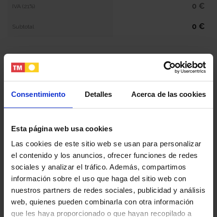
0 €
IVA (21%)
0 €
Subtotal
NaN €
Total
Tu nombre y apellidos
Consentimiento
Detalles
Acerca de las cookies
Esta página web usa cookies
Tu email
Las cookies de este sitio web se usan para personalizar
el contenido y los anuncios, ofrecer funciones de redes
Tu teléfono
sociales y analizar el tráfico. Además, compartimos
información sobre el uso que haga del sitio web con
nuestros partners de redes sociales, publicidad y análisis
web, quienes pueden combinarla con otra información
DNI / Pasaporte / NIE
que les haya proporcionado o que hayan recopilado a