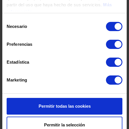
partir del uso que haya hecho de sus servicios.
Más
información
Fecha de nacimiento
Selección
Necesario
de
consentimiento
Dirección
Preferencias
Código postal
Estadística
Marketing
Población
Permitir todas las cookies
Provincia
Permitir la selección