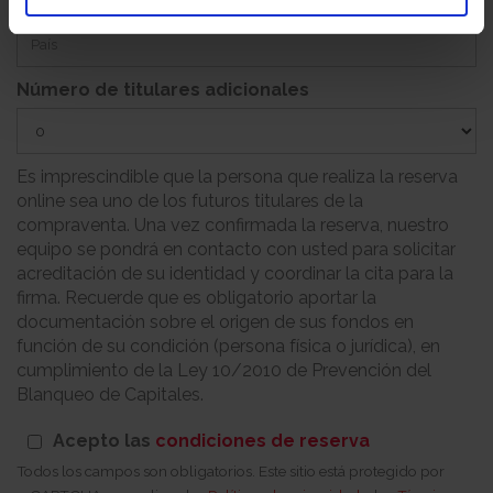
País
Número de titulares adicionales
Es imprescindible que la persona que realiza la reserva
online sea uno de los futuros titulares de la
compraventa. Una vez confirmada la reserva, nuestro
equipo se pondrá en contacto con usted para solicitar
acreditación de su identidad y coordinar la cita para la
firma. Recuerde que es obligatorio aportar la
documentación sobre el origen de sus fondos en
función de su condición (persona física o jurídica), en
cumplimiento de la Ley 10/2010 de Prevención del
Blanqueo de Capitales.
Acepto las
condiciones de reserva
Todos los campos son obligatorios. Este sitio está protegido por