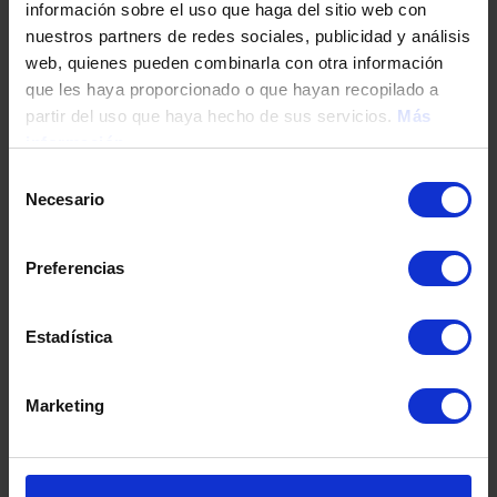
información sobre el uso que haga del sitio web con
nuestros partners de redes sociales, publicidad y análisis
web, quienes pueden combinarla con otra información
Tu teléfono
que les haya proporcionado o que hayan recopilado a
partir del uso que haya hecho de sus servicios.
Más
información
DNI / Pasaporte / NIE
Selección
Necesario
de
consentimiento
Fecha de nacimiento
Preferencias
Estadística
Dirección
Marketing
Código postal