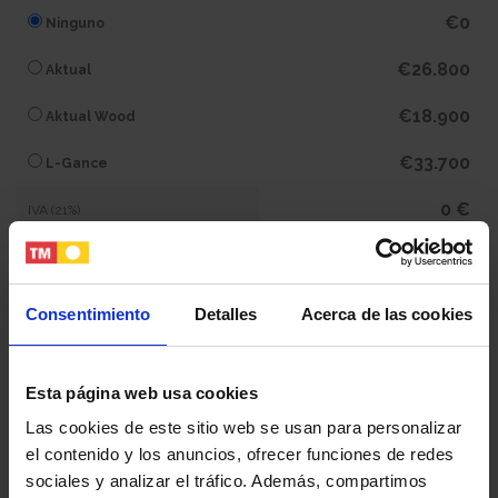
€0
Ninguno
€26.800
Aktual
€18.900
Aktual Wood
€33.700
L-Gance
0 €
IVA (21%)
0 €
Subtotal
Consentimiento
Detalles
Acerca de las cookies
386.100 €
Total
Esta página web usa cookies
Tu nombre y apellidos
Las cookies de este sitio web se usan para personalizar
el contenido y los anuncios, ofrecer funciones de redes
sociales y analizar el tráfico. Además, compartimos
Tu email