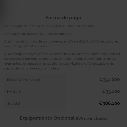
Forma de pago
En concepto de reserva de la vivienda €1.000 IVA incluido
Ampliación de reserva €10.000 IVA incluido
A la firma del contrato de compraventa el 30% de €386.100 IVA incluido, es
decir, €115.830 IVA incluido
A la entrega de llaves y firma de escritura pública ante el notario que por su
competencia territorial disponga de conexión razonable con alguno de los
elementos personales o reales del negocio, €269.270 IVA incluido, más
gastos de compraventa y/o hipoteca
€351.000
Precio IVA no incluido
€35.100
IVA (10%)
€386.100
Subtotal
Equipamiento Opcional
(IVA no incluido)