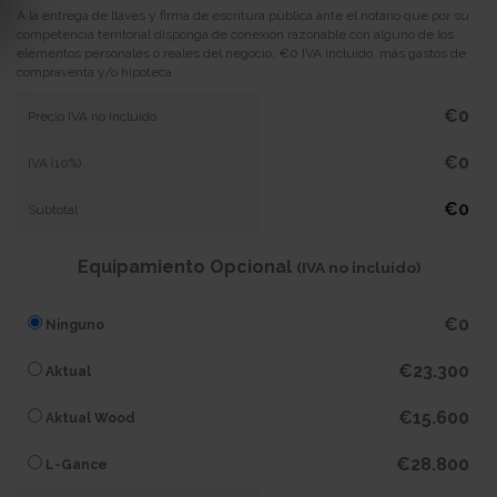
A la entrega de llaves y firma de escritura pública ante el notario que por su
competencia territorial disponga de conexión razonable con alguno de los
elementos personales o reales del negocio, €0 IVA incluido, más gastos de
compraventa y/o hipoteca
€0
Precio IVA no incluido
€0
IVA (10%)
€0
Subtotal
Equipamiento Opcional
(IVA no incluido)
€0
Ninguno
€23.300
Aktual
€15.600
Aktual Wood
€28.800
L-Gance