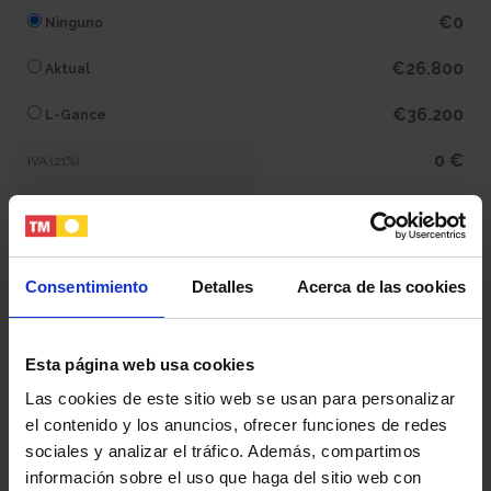
€0
Ninguno
€26.800
Aktual
€36.200
L-Gance
0 €
IVA (21%)
0 €
Subtotal
1.290.300 €
Total
Consentimiento
Detalles
Acerca de las cookies
Tu nombre y apellidos
Esta página web usa cookies
Las cookies de este sitio web se usan para personalizar
el contenido y los anuncios, ofrecer funciones de redes
Tu email
sociales y analizar el tráfico. Además, compartimos
información sobre el uso que haga del sitio web con