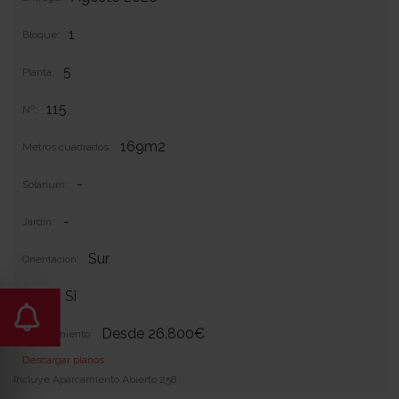
1
Bloque:
5
Planta:
115
Nº:
169m2
Metros cuadrados:
-
Solarium:
-
Jardin:
Sur
Orientacion:
Si
Garaje:
Desde 26.800€
Equipamiento:
Descargar planos
Incluye Aparcamiento Abierto 258