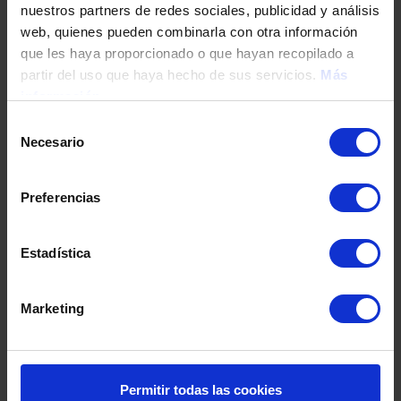
nuestros partners de redes sociales, publicidad y análisis
Tu teléfono
web, quienes pueden combinarla con otra información
que les haya proporcionado o que hayan recopilado a
partir del uso que haya hecho de sus servicios.
Más
información
DNI / Pasaporte / NIE
Selección
Necesario
de
consentimiento
Fecha de nacimiento
Preferencias
Dirección
Estadística
Marketing
Código postal
Población
Permitir todas las cookies