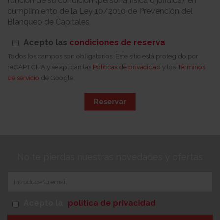
función de su condición (persona física o jurídica), en
cumplimiento de la Ley 10/2010 de Prevención del
Blanqueo de Capitales.
Acepto las
condiciones de reserva
Todos los campos son obligatorios. Este sitio está protegido por
reCAPTCHA y se aplican las
Políticas de privacidad
y los
Términos
de servicio
de Google
Reservar
No te pierdas nuestras novedades y ofertas
Acepto la
política de privacidad