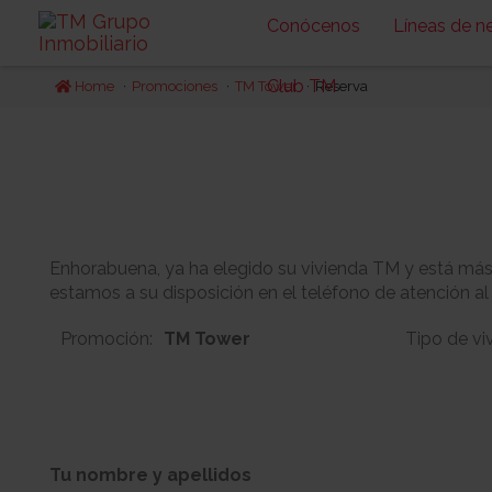
Conócenos
Líneas de n
Club TM
Home
Promociones
TM Tower
Reserva
Enhorabuena, ya ha elegido su vivienda TM y está más c
estamos a su disposición en el teléfono de atención al
Promoción:
TM Tower
Tipo de vi
1
3
Bloque:
Planta:
Tu nombre y apellidos