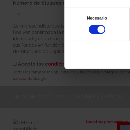
Número de titulares adicionales
Selección
Necesario
de
consentimiento
Es imprescindible que la persona que realiza la reserva
Una vez confirmada la reserva, nuestro equipo se pondr
identidad y coordinar la cita para la firma. Recuerde q
sus fondos en función de su condición (persona física 
del Blanqueo de Capitales.
Acepto las
condiciones de reserva
Todos los campos son obligatorios. Este sitio está protegido por
servicio
de Google
No te pierdas nuestras novedades y ofertas
Nuestras promociones