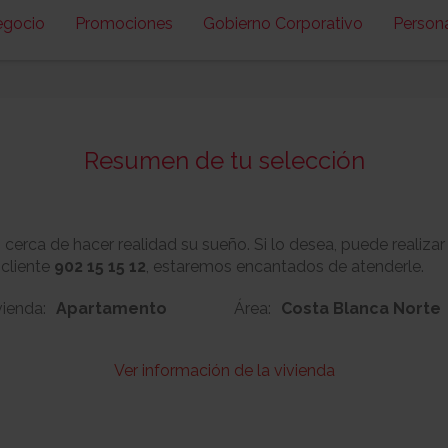
egocio
Promociones
Gobierno Corporativo
Person
Resumen de tu selección
erca de hacer realidad su sueño. Si lo desea, puede realizar
 cliente
902 15 15 12
, estaremos encantados de atenderle.
vienda:
Apartamento
Área:
Costa Blanca Norte
Ver información de la vivienda
109
Nº:
Metros cuadrado