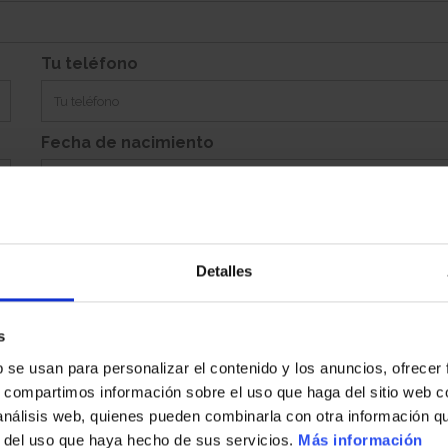
Si
Garaje:
Equipamiento:
Incluye Aparcamiento Abierto 318
Tu teléfono
Fecha de nacimiento
Detalles
Población
s
b se usan para personalizar el contenido y los anuncios, ofrecer
País
s, compartimos información sobre el uso que haga del sitio web 
 análisis web, quienes pueden combinarla con otra información q
r del uso que haya hecho de sus servicios.
Más información