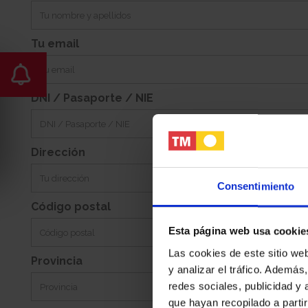
-
Sur
Jardin:
Orientacion:
Tu email
DNI / Pasaporte / NIE
Dirección
Consentimiento
Código postal
Esta página web usa cookie
Las cookies de este sitio we
Provincia
y analizar el tráfico. Ademá
redes sociales, publicidad y
que hayan recopilado a parti