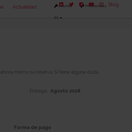
Blog
Clientes
Profesionales
as
Actualidad
ES
 ahora mismo su reserva. Si tiene alguna duda,
Entrega:
Agosto 2028
165m2
-
s:
Solarium:
Forma de pago