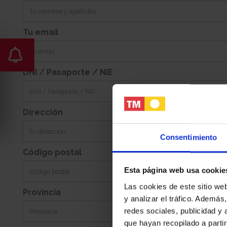
-
Sur
Jardin:
Orientacion:
Tu email
DNI / Pasaporte / NIE
Dirección
Consentimiento
Código postal
Esta página web usa cookie
Las cookies de este sitio we
Provincia
y analizar el tráfico. Ademá
redes sociales, publicidad y
que hayan recopilado a parti