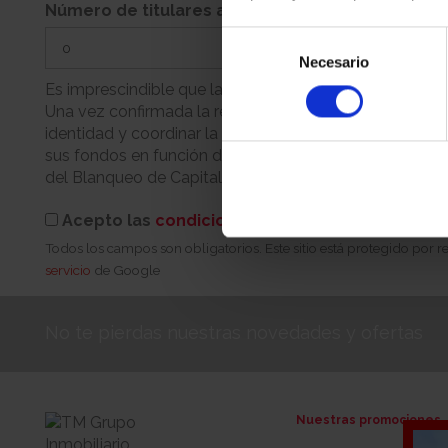
Número de titulares adicionales
Selección
Necesario
de
consentimiento
Es imprescindible que la persona que realiza la reserva
Una vez confirmada la reserva, nuestro equipo se pondr
identidad y coordinar la cita para la firma. Recuerde q
sus fondos en función de su condición (persona física 
del Blanqueo de Capitales.
Acepto las
condiciones de reserva
Todos los campos son obligatorios. Este sitio está protegido por
servicio
de Google
No te pierdas nuestras novedades y ofertas
Nuestras promociones