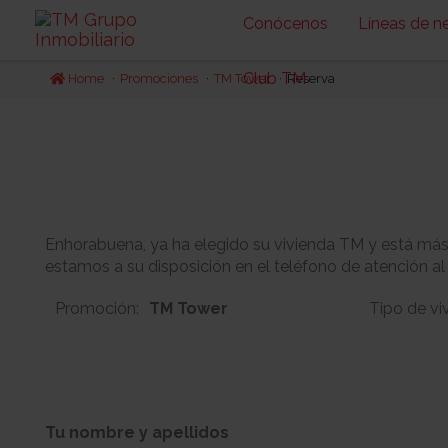
Conócenos
Líneas de n
Club TM
Home
Promociones
TM Tower
Reserva
Enhorabuena, ya ha elegido su vivienda TM y está más c
estamos a su disposición en el teléfono de atención al
Promoción:
TM Tower
Tipo de vi
1
55
Bloque:
Planta:
Tu nombre y apellidos