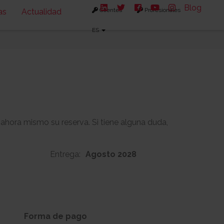
Blog
Clientes
Profesionales
as
Actualidad
ES
 ahora mismo su reserva. Si tiene alguna duda,
Entrega:
Agosto 2028
111m2
-
s:
Solarium:
Forma de pago