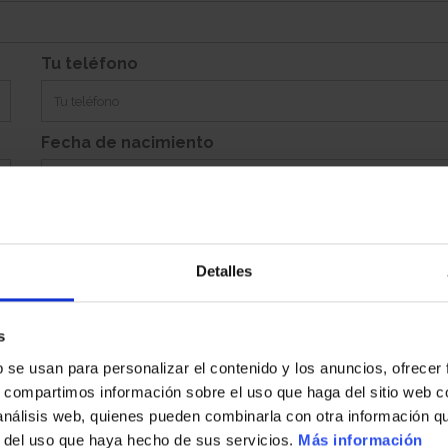
Si
Garaje:
Equipamiento:
Incluye Aparcamiento Abierto 271
Tu teléfono
Fecha de nacimiento
Detalles
Población
s
b se usan para personalizar el contenido y los anuncios, ofrecer
País
s, compartimos información sobre el uso que haga del sitio web 
 análisis web, quienes pueden combinarla con otra información q
r del uso que haya hecho de sus servicios.
Más información