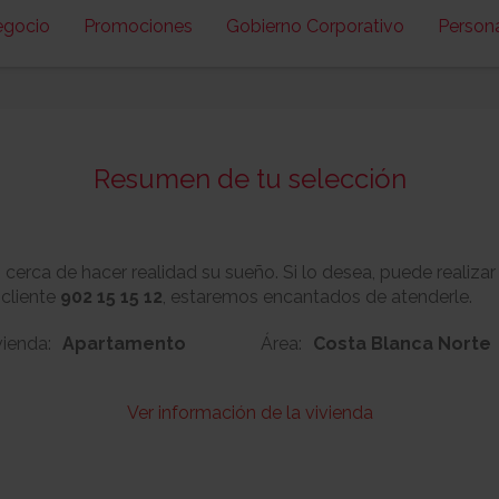
egocio
Promociones
Gobierno Corporativo
Person
Resumen de tu selección
erca de hacer realidad su sueño. Si lo desea, puede realizar
 cliente
902 15 15 12
, estaremos encantados de atenderle.
vienda:
Apartamento
Área:
Costa Blanca Norte
Ver información de la vivienda
248
Nº:
Metros cuadrado