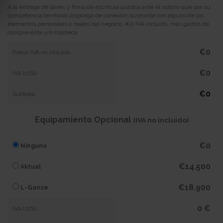
A la entrega de llaves y firma de escritura pública ante el notario que por su
competencia territorial disponga de conexión razonable con alguno de los
elementos personales o reales del negocio, €0 IVA incluido, más gastos de
compraventa y/o hipoteca
€0
Precio IVA no incluido
€0
IVA (10%)
€0
Subtotal
Equipamiento Opcional
(IVA no incluido)
€0
Ninguno
€14.500
Aktual
€18.900
L-Gance
0 €
IVA (21%)