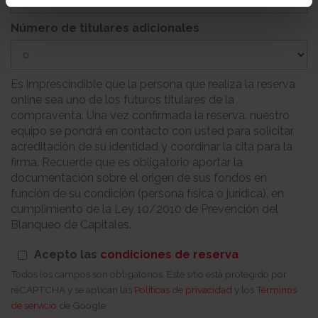
Número de titulares adicionales
Es imprescindible que la persona que realiza la reserva
online sea uno de los futuros titulares de la
compraventa. Una vez confirmada la reserva, nuestro
equipo se pondrá en contacto con usted para solicitar
acreditación de su identidad y coordinar la cita para la
firma. Recuerde que es obligatorio aportar la
documentación sobre el origen de sus fondos en
función de su condición (persona física o jurídica), en
cumplimiento de la Ley 10/2010 de Prevención del
Blanqueo de Capitales.
Acepto las
condiciones de reserva
Todos los campos son obligatorios. Este sitio está protegido por
reCAPTCHA y se aplican las
Políticas de privacidad
y los
Términos
de servicio
de Google