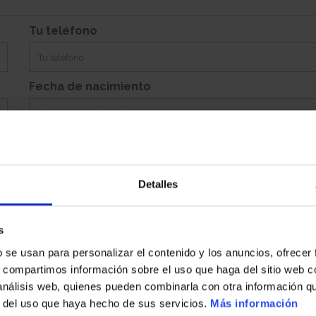
Incluye 0
Tu teléfono
Fecha de nacimiento
Detalles
Población
s
b se usan para personalizar el contenido y los anuncios, ofrecer
País
s, compartimos información sobre el uso que haga del sitio web 
 análisis web, quienes pueden combinarla con otra información q
r del uso que haya hecho de sus servicios.
Más información