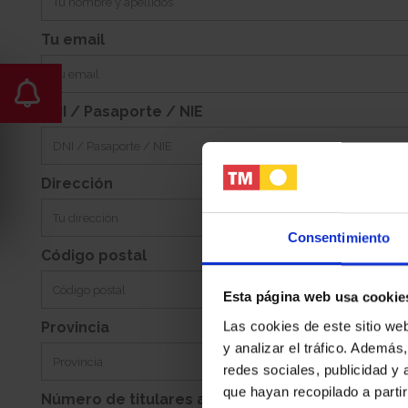
Tu email
DNI / Pasaporte / NIE
Dirección
Consentimiento
Código postal
Esta página web usa cookie
Las cookies de este sitio we
Provincia
y analizar el tráfico. Ademá
redes sociales, publicidad y
que hayan recopilado a parti
Número de titulares adicionales