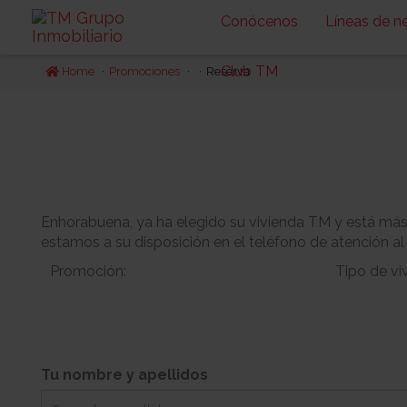
Conócenos
Líneas de n
Club TM
Home
Promociones
Reserva
Enhorabuena, ya ha elegido su vivienda TM y está más c
estamos a su disposición en el teléfono de atención al
Promoción:
Tipo de vi
Bloque:
Planta:
Tu nombre y apellidos
-
Jardin:
Orientacion: