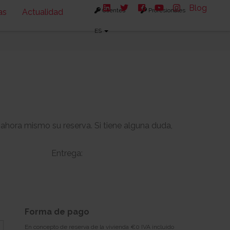
Blog
Clientes
Profesionales
as
Actualidad
ES
 ahora mismo su reserva. Si tiene alguna duda,
Entrega:
-
-
s:
Solarium:
Forma de pago
-
En concepto de reserva de la vivienda €0 IVA incluido
Descargar planos