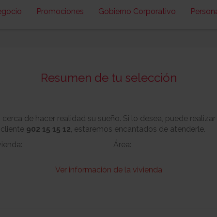
egocio
Promociones
Gobierno Corporativo
Person
Resumen de tu selección
erca de hacer realidad su sueño. Si lo desea, puede realizar
 cliente
902 15 15 12
, estaremos encantados de atenderle.
vienda:
Área:
Ver información de la vivienda
Nº:
Metros cuadrado
No
Garaje:
Equipamiento: