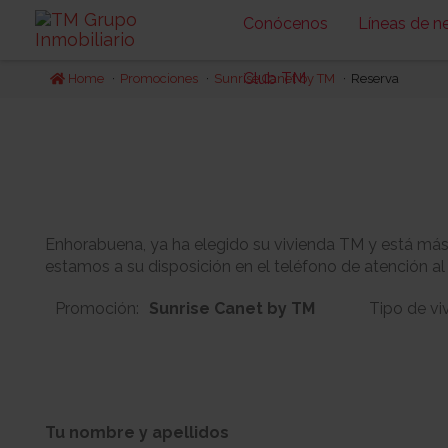
Conócenos
Líneas de n
Club TM
Home
Promociones
Sunrise Canet by TM
Reserva
Enhorabuena, ya ha elegido su vivienda TM y está más c
estamos a su disposición en el teléfono de atención al
Promoción:
Sunrise Canet by TM
Tipo de vi
1
16
Bloque:
Planta:
Tu nombre y apellidos