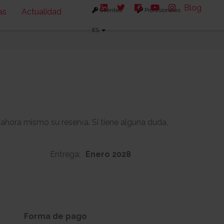
Blog
Clientes
Profesionales
as
Actualidad
ES
 ahora mismo su reserva. Si tiene alguna duda,
Entrega:
Enero 2028
124m2
-
s:
Solarium:
Forma de pago