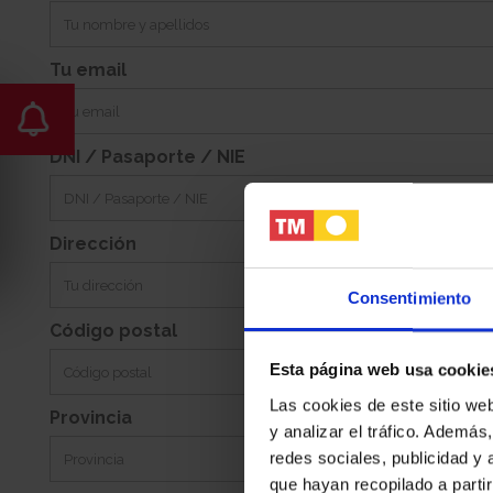
-
Sur
Jardin:
Orientacion:
Tu email
DNI / Pasaporte / NIE
Dirección
Consentimiento
Código postal
Esta página web usa cookie
Las cookies de este sitio we
Provincia
y analizar el tráfico. Ademá
redes sociales, publicidad y
que hayan recopilado a parti