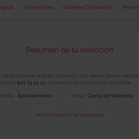
egocio
Promociones
Gobierno Corporativo
Person
Resumen de tu selección
erca de hacer realidad su sueño. Si lo desea, puede realizar
 cliente
902 15 15 12
, estaremos encantados de atenderle.
vienda:
Apartamento
Área:
Costa de Valencia
Ver información de la vivienda
95
Nº:
Metros cuadrado