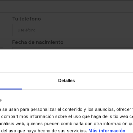
Si
Garaje:
Equipamiento:
Incluye Aparcamiento Abierto 135, Aparcamiento Abierto 137, Trastero 3
Tu teléfono
Fecha de nacimiento
Detalles
Población
s
b se usan para personalizar el contenido y los anuncios, ofrecer
País
s, compartimos información sobre el uso que haga del sitio web 
 análisis web, quienes pueden combinarla con otra información q
r del uso que haya hecho de sus servicios.
Más información