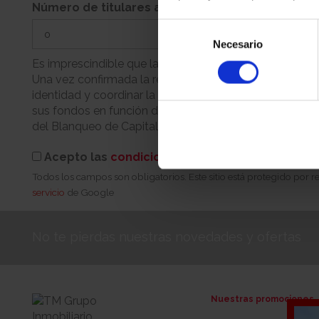
Número de titulares adicionales
Selección
Necesario
de
consentimiento
Es imprescindible que la persona que realiza la reserva
Una vez confirmada la reserva, nuestro equipo se pondr
identidad y coordinar la cita para la firma. Recuerde q
sus fondos en función de su condición (persona física 
del Blanqueo de Capitales.
Acepto las
condiciones de reserva
Todos los campos son obligatorios. Este sitio está protegido por
servicio
de Google
No te pierdas nuestras novedades y ofertas
Nuestras promociones