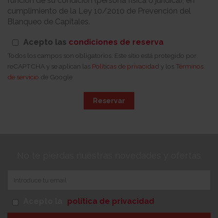
función de su condición (persona física o jurídica), en
cumplimiento de la Ley 10/2010 de Prevención del
Blanqueo de Capitales.
Acepto las
condiciones de reserva
Todos los campos son obligatorios. Este sitio está protegido por
reCAPTCHA y se aplican las
Políticas de privacidad
y los
Términos
de servicio
de Google
Reservar
No te pierdas nuestras novedades y ofertas
Acepto la
política de privacidad