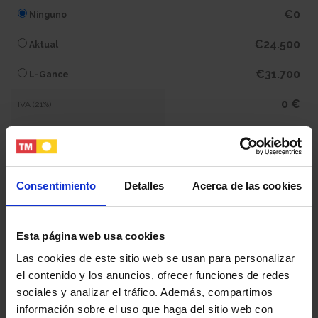
€0
Ninguno
€24.500
Aktual
€31.700
L-Gance
0 €
IVA (21%)
0 €
Subtotal
401.500 €
Total
Consentimiento
Detalles
Acerca de las cookies
Tu nombre y apellidos
Esta página web usa cookies
Las cookies de este sitio web se usan para personalizar
el contenido y los anuncios, ofrecer funciones de redes
Tu email
sociales y analizar el tráfico. Además, compartimos
información sobre el uso que haga del sitio web con