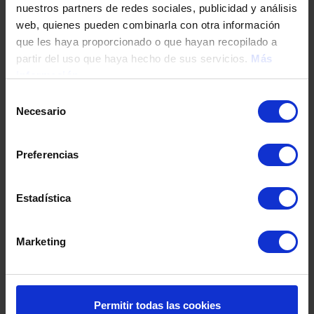
nuestros partners de redes sociales, publicidad y análisis
Tu teléfono
web, quienes pueden combinarla con otra información
que les haya proporcionado o que hayan recopilado a
partir del uso que haya hecho de sus servicios.
Más
información
DNI / Pasaporte / NIE
Selección
Necesario
de
consentimiento
Fecha de nacimiento
Preferencias
Dirección
Estadística
Marketing
Código postal
Población
Permitir todas las cookies