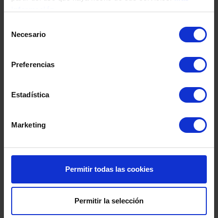
Fecha de nacimiento
información
Selección
Necesario
de
Dirección
consentimiento
Preferencias
Código postal
Estadística
Población
Marketing
Provincia
Permitir todas las cookies
País
Permitir la selección