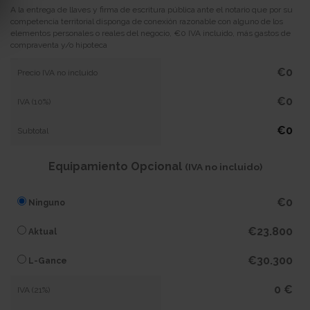
A la entrega de llaves y firma de escritura pública ante el notario que por su
competencia territorial disponga de conexión razonable con alguno de los
elementos personales o reales del negocio, €0 IVA incluido, más gastos de
compraventa y/o hipoteca
€0
Precio IVA no incluido
€0
IVA (10%)
€0
Subtotal
Equipamiento Opcional
(IVA no incluido)
€0
Ninguno
€23.800
Aktual
€30.300
L-Gance
0 €
IVA (21%)