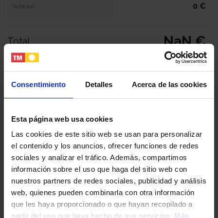
0 €
Subtotal
NaN €
Total
Tu nombre y apellidos
Consentimiento
Detalles
Acerca de las cookies
Tu email
Esta página web usa cookies
Las cookies de este sitio web se usan para personalizar
el contenido y los anuncios, ofrecer funciones de redes
Tu teléfono
sociales y analizar el tráfico. Además, compartimos
información sobre el uso que haga del sitio web con
nuestros partners de redes sociales, publicidad y análisis
DNI / Pasaporte / NIE
web, quienes pueden combinarla con otra información
que les haya proporcionado o que hayan recopilado a
partir del uso que haya hecho de sus servicios.
Más