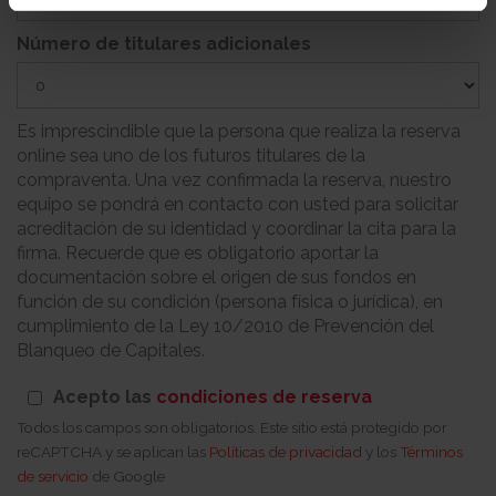
Número de titulares adicionales
Es imprescindible que la persona que realiza la reserva
online sea uno de los futuros titulares de la
compraventa. Una vez confirmada la reserva, nuestro
equipo se pondrá en contacto con usted para solicitar
acreditación de su identidad y coordinar la cita para la
firma. Recuerde que es obligatorio aportar la
documentación sobre el origen de sus fondos en
función de su condición (persona física o jurídica), en
cumplimiento de la Ley 10/2010 de Prevención del
Blanqueo de Capitales.
Acepto las
condiciones de reserva
Todos los campos son obligatorios. Este sitio está protegido por
reCAPTCHA y se aplican las
Políticas de privacidad
y los
Términos
de servicio
de Google