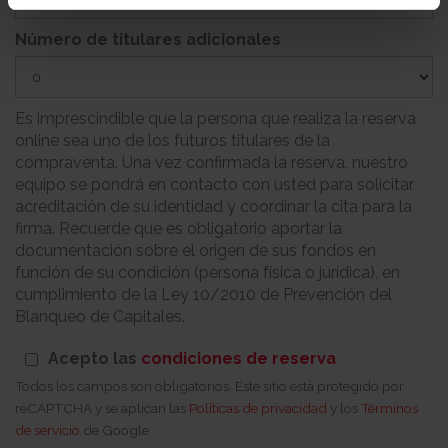
Número de titulares adicionales
Es imprescindible que la persona que realiza la reserva
online sea uno de los futuros titulares de la
compraventa. Una vez confirmada la reserva, nuestro
equipo se pondrá en contacto con usted para solicitar
acreditación de su identidad y coordinar la cita para la
firma. Recuerde que es obligatorio aportar la
documentación sobre el origen de sus fondos en
función de su condición (persona física o jurídica), en
cumplimiento de la Ley 10/2010 de Prevención del
Blanqueo de Capitales.
Acepto las
condiciones de reserva
Todos los campos son obligatorios. Este sitio está protegido por
reCAPTCHA y se aplican las
Políticas de privacidad
y los
Términos
de servicio
de Google