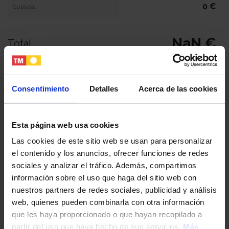
0 €
Subtotal
NaN €
Total
Tu nombre y apellidos
Consentimiento
Detalles
Acerca de las cookies
Tu email
Esta página web usa cookies
Las cookies de este sitio web se usan para personalizar
el contenido y los anuncios, ofrecer funciones de redes
Tu teléfono
sociales y analizar el tráfico. Además, compartimos
información sobre el uso que haga del sitio web con
nuestros partners de redes sociales, publicidad y análisis
DNI / Pasaporte / NIE
web, quienes pueden combinarla con otra información
que les haya proporcionado o que hayan recopilado a
partir del uso que haya hecho de sus servicios.
Más