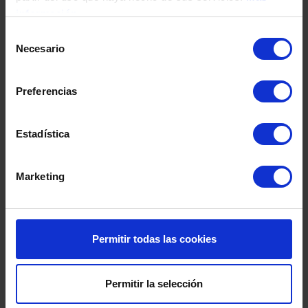
Fecha de nacimiento
información
Selección
Necesario
de
Dirección
consentimiento
Preferencias
Código postal
Estadística
Población
Marketing
Provincia
Permitir todas las cookies
País
Permitir la selección