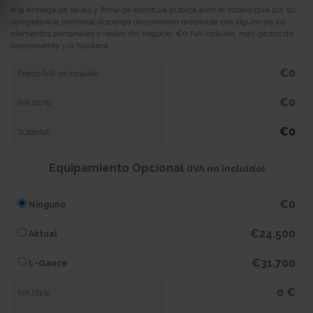
A la entrega de llaves y firma de escritura pública ante el notario que por su
competencia territorial disponga de conexión razonable con alguno de los
elementos personales o reales del negocio, €0 IVA incluido, más gastos de
compraventa y/o hipoteca
€0
Precio IVA no incluido
€0
IVA (10%)
€0
Subtotal
Equipamiento Opcional
(IVA no incluido)
€0
Ninguno
€24.500
Aktual
€31.700
L-Gance
0 €
IVA (21%)