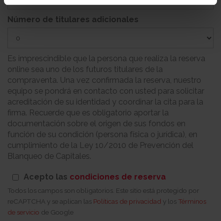
Número de titulares adicionales
Es imprescindible que la persona que realiza la reserva
online sea uno de los futuros titulares de la
compraventa. Una vez confirmada la reserva, nuestro
equipo se pondrá en contacto con usted para solicitar
acreditación de su identidad y coordinar la cita para la
firma. Recuerde que es obligatorio aportar la
documentación sobre el origen de sus fondos en
función de su condición (persona física o jurídica), en
cumplimiento de la Ley 10/2010 de Prevención del
Blanqueo de Capitales.
Acepto las
condiciones de reserva
Todos los campos son obligatorios. Este sitio está protegido por
reCAPTCHA y se aplican las
Políticas de privacidad
y los
Términos
de servicio
de Google