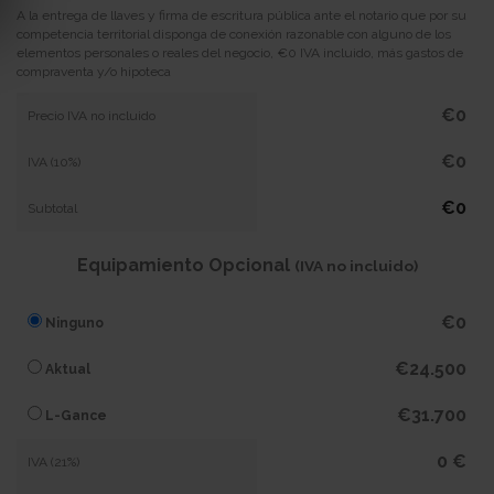
A la entrega de llaves y firma de escritura pública ante el notario que por su
competencia territorial disponga de conexión razonable con alguno de los
elementos personales o reales del negocio, €0 IVA incluido, más gastos de
compraventa y/o hipoteca
€0
Precio IVA no incluido
€0
IVA (10%)
€0
Subtotal
Equipamiento Opcional
(IVA no incluido)
€0
Ninguno
€24.500
Aktual
€31.700
L-Gance
0 €
IVA (21%)