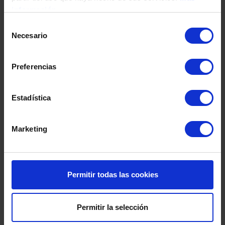
Fecha de nacimiento
información
Selección
Necesario
de
Dirección
consentimiento
Preferencias
Código postal
Estadística
Población
Marketing
Provincia
Permitir todas las cookies
País
Permitir la selección