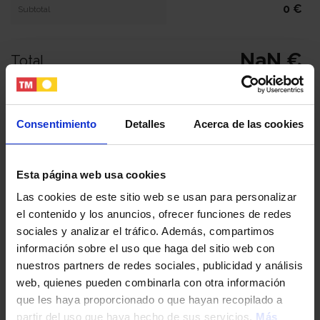
0 €
Subtotal
NaN €
Total
Tu nombre y apellidos
Consentimiento
Detalles
Acerca de las cookies
Tu email
Esta página web usa cookies
Las cookies de este sitio web se usan para personalizar
el contenido y los anuncios, ofrecer funciones de redes
Tu teléfono
sociales y analizar el tráfico. Además, compartimos
información sobre el uso que haga del sitio web con
nuestros partners de redes sociales, publicidad y análisis
DNI / Pasaporte / NIE
web, quienes pueden combinarla con otra información
que les haya proporcionado o que hayan recopilado a
partir del uso que haya hecho de sus servicios.
Más