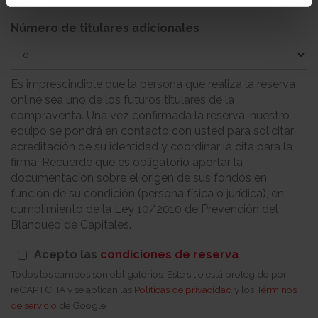
Número de titulares adicionales
Es imprescindible que la persona que realiza la reserva
online sea uno de los futuros titulares de la
compraventa. Una vez confirmada la reserva, nuestro
equipo se pondrá en contacto con usted para solicitar
acreditación de su identidad y coordinar la cita para la
firma. Recuerde que es obligatorio aportar la
documentación sobre el origen de sus fondos en
función de su condición (persona física o jurídica), en
cumplimiento de la Ley 10/2010 de Prevención del
Blanqueo de Capitales.
Acepto las
condiciones de reserva
Todos los campos son obligatorios. Este sitio está protegido por
reCAPTCHA y se aplican las
Políticas de privacidad
y los
Términos
de servicio
de Google