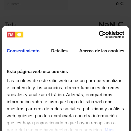
0 €
Subtotal
NaN €
Total
Tu nombre y apellidos
Consentimiento
Detalles
Acerca de las cookies
Tu email
Esta página web usa cookies
Las cookies de este sitio web se usan para personalizar
el contenido y los anuncios, ofrecer funciones de redes
Tu teléfono
sociales y analizar el tráfico. Además, compartimos
información sobre el uso que haga del sitio web con
nuestros partners de redes sociales, publicidad y análisis
DNI / Pasaporte / NIE
web, quienes pueden combinarla con otra información
que les haya proporcionado o que hayan recopilado a
partir del uso que haya hecho de sus servicios.
Más