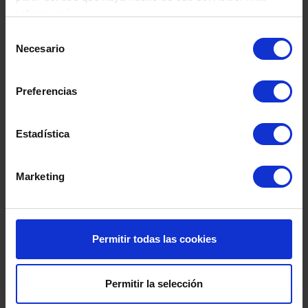
Fecha de nacimiento
información
Selección
Necesario
de
Dirección
consentimiento
Preferencias
Código postal
Estadística
Población
Marketing
Provincia
Permitir todas las cookies
País
Permitir la selección