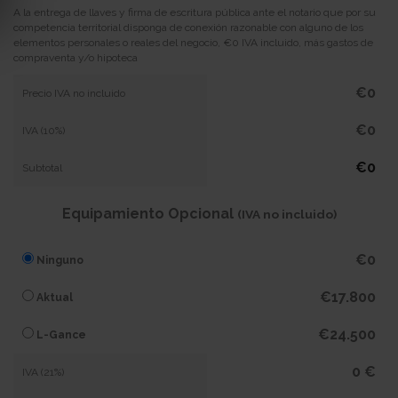
A la entrega de llaves y firma de escritura pública ante el notario que por su
competencia territorial disponga de conexión razonable con alguno de los
elementos personales o reales del negocio, €0 IVA incluido, más gastos de
compraventa y/o hipoteca
€0
Precio IVA no incluido
€0
IVA (10%)
€0
Subtotal
Equipamiento Opcional
(IVA no incluido)
€0
Ninguno
€17.800
Aktual
€24.500
L-Gance
0 €
IVA (21%)