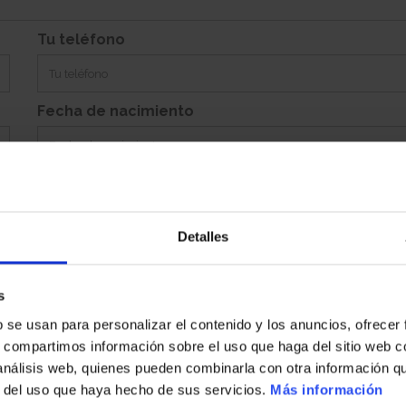
Incluye 0
Tu teléfono
Fecha de nacimiento
Detalles
Población
s
b se usan para personalizar el contenido y los anuncios, ofrecer
País
s, compartimos información sobre el uso que haga del sitio web 
 análisis web, quienes pueden combinarla con otra información q
r del uso que haya hecho de sus servicios.
Más información