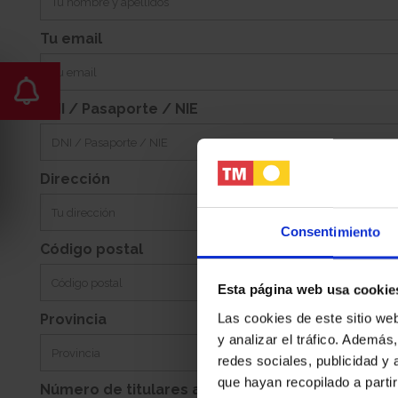
Tu email
DNI / Pasaporte / NIE
Dirección
Consentimiento
Código postal
Esta página web usa cookie
Las cookies de este sitio we
Provincia
y analizar el tráfico. Ademá
redes sociales, publicidad y
que hayan recopilado a parti
Número de titulares adicionales