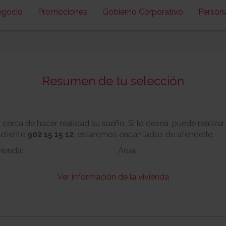
egocio
Promociones
Gobierno Corporativo
Person
Resumen de tu selección
erca de hacer realidad su sueño. Si lo desea, puede realizar
 cliente
902 15 15 12
, estaremos encantados de atenderle.
vienda:
Área:
Ver información de la vivienda
Nº:
Metros cuadrado
No
Garaje:
Equipamiento: