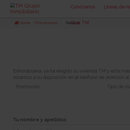
Conócenos
Líneas de n
Club TM
Home
Promociones
Reserva
Enhorabuena, ya ha elegido su vivienda TM y está más c
estamos a su disposición en el teléfono de atención al
Promoción:
Tipo de vi
Bloque:
Planta:
Tu nombre y apellidos
-
Jardin:
Orientacion: