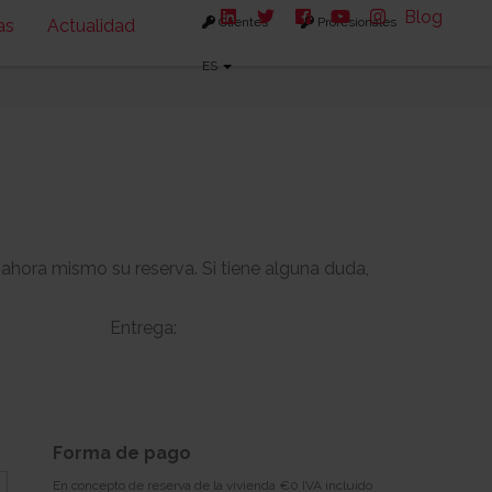
Blog
Clientes
Profesionales
as
Actualidad
ES
 ahora mismo su reserva. Si tiene alguna duda,
Entrega:
-
-
s:
Solarium:
Forma de pago
-
En concepto de reserva de la vivienda €0 IVA incluido
Descargar planos