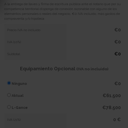
A la entrega de llaves y firma de escritura pública ante el notario que por su
competencia territorial disponga de conexión razonable con alguno de los
elementos personales o reales del negocio, €0 IVA incluido, más gastos de
compraventa y/o hipoteca
€0
Precio IVA no incluido
€0
IVA (10%)
€0
Subtotal
Equipamiento Opcional
(IVA no incluido)
€0
Ninguno
€61.500
Aktual
€78.500
L-Gance
0 €
IVA (21%)