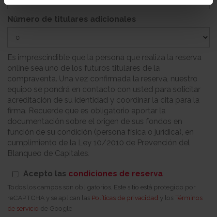
Número de titulares adicionales
Es imprescindible que la persona que realiza la reserva
online sea uno de los futuros titulares de la
compraventa. Una vez confirmada la reserva, nuestro
equipo se pondrá en contacto con usted para solicitar
acreditación de su identidad y coordinar la cita para la
firma. Recuerde que es obligatorio aportar la
documentación sobre el origen de sus fondos en
función de su condición (persona física o jurídica), en
cumplimiento de la Ley 10/2010 de Prevención del
Blanqueo de Capitales.
Acepto las
condiciones de reserva
Todos los campos son obligatorios. Este sitio está protegido por
reCAPTCHA y se aplican las
Políticas de privacidad
y los
Términos
de servicio
de Google