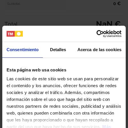
0 €
Subtotal
NaN €
Total
Tu nombre y apellidos
Consentimiento
Detalles
Acerca de las cookies
Tu email
Esta página web usa cookies
Las cookies de este sitio web se usan para personalizar
el contenido y los anuncios, ofrecer funciones de redes
Tu teléfono
sociales y analizar el tráfico. Además, compartimos
información sobre el uso que haga del sitio web con
nuestros partners de redes sociales, publicidad y análisis
DNI / Pasaporte / NIE
web, quienes pueden combinarla con otra información
que les haya proporcionado o que hayan recopilado a
partir del uso que haya hecho de sus servicios.
Más