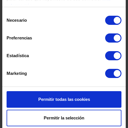
Fecha de nacimiento
información
Selección
Necesario
de
Dirección
consentimiento
Preferencias
Código postal
Estadística
Población
Marketing
Provincia
Permitir todas las cookies
País
Permitir la selección