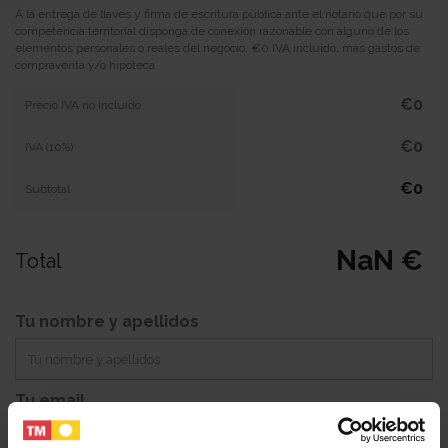
A la entrega de llaves y firma de escritura pública ante el notario que por su
competencia territorial disponga de conexión razonable con alguno de los
elementos personales o reales del negocio, €0 IVA incluido, más gastos de
compraventa y/o hipoteca
€0
Precio IVA no incluido
€0
IVA (10%)
€0
Subtotal
NaN €
Total
Tu nombre y apellidos
Tu email