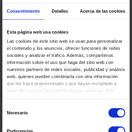
Tu teléfono
Consentimiento
Detalles
Acerca de las cookies
Esta página web usa cookies
DNI / Pasaporte / NIE
Las cookies de este sitio web se usan para personalizar
el contenido y los anuncios, ofrecer funciones de redes
sociales y analizar el tráfico. Además, compartimos
Fecha de nacimiento
información sobre el uso que haga del sitio web con
nuestros partners de redes sociales, publicidad y análisis
web, quienes pueden combinarla con otra información
Dirección
que les haya proporcionado o que hayan recopilado a
partir del uso que haya hecho de sus servicios.
Más
información
Código postal
Selección
Necesario
de
consentimiento
Población
Preferencias