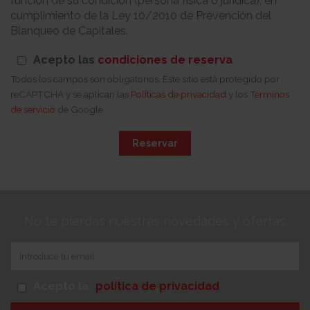
función de su condición (persona física o jurídica), en
cumplimiento de la Ley 10/2010 de Prevención del
Blanqueo de Capitales.
Acepto las
condiciones de reserva
Todos los campos son obligatorios. Este sitio está protegido por
reCAPTCHA y se aplican las
Políticas de privacidad
y los
Términos
de servicio
de Google
Reservar
No te pierdas nuestras novedades y ofertas
Acepto la
política de privacidad