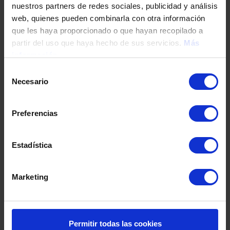
nuestros partners de redes sociales, publicidad y análisis
Tu teléfono
web, quienes pueden combinarla con otra información
que les haya proporcionado o que hayan recopilado a
partir del uso que haya hecho de sus servicios.
Más
información
DNI / Pasaporte / NIE
Selección
Necesario
de
consentimiento
Fecha de nacimiento
Preferencias
Dirección
Estadística
Marketing
Código postal
Población
Permitir todas las cookies