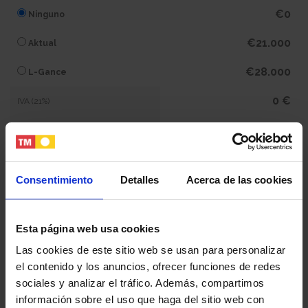
€0
Ninguno
€21.000
Aktual
€28.000
L-Gance
0 €
IVA (21%)
0 €
Subtotal
400.400 €
Total
Consentimiento
Detalles
Acerca de las cookies
Tu nombre y apellidos
Esta página web usa cookies
Las cookies de este sitio web se usan para personalizar
el contenido y los anuncios, ofrecer funciones de redes
Tu email
sociales y analizar el tráfico. Además, compartimos
información sobre el uso que haga del sitio web con