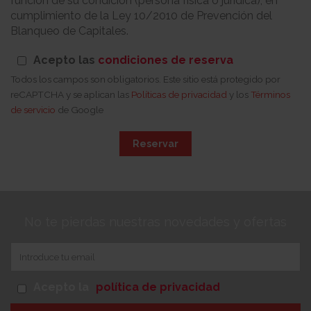
función de su condición (persona física o jurídica), en
cumplimiento de la Ley 10/2010 de Prevención del
Blanqueo de Capitales.
Acepto las
condiciones de reserva
Todos los campos son obligatorios. Este sitio está protegido por
reCAPTCHA y se aplican las
Políticas de privacidad
y los
Términos
de servicio
de Google
Reservar
No te pierdas nuestras novedades y ofertas
Acepto la
política de privacidad