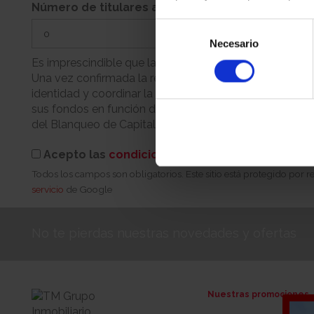
Número de titulares adicionales
Selección
Necesario
de
consentimiento
Es imprescindible que la persona que realiza la reserva
Una vez confirmada la reserva, nuestro equipo se pondr
identidad y coordinar la cita para la firma. Recuerde q
sus fondos en función de su condición (persona física 
del Blanqueo de Capitales.
Acepto las
condiciones de reserva
Todos los campos son obligatorios. Este sitio está protegido por
servicio
de Google
No te pierdas nuestras novedades y ofertas
Nuestras promociones