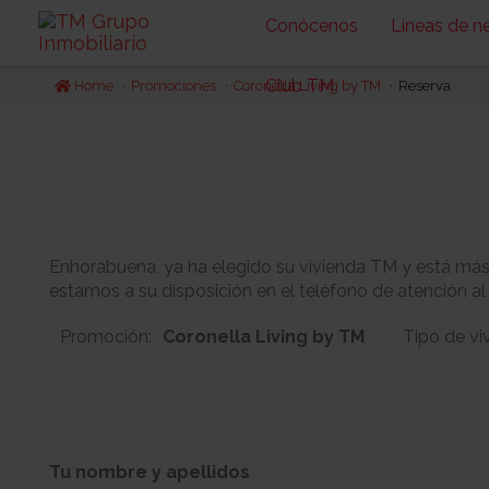
Conócenos
Líneas de n
Club TM
Home
Promociones
Coronella Living by TM
Reserva
Enhorabuena, ya ha elegido su vivienda TM y está más c
estamos a su disposición en el teléfono de atención al
Promoción:
Coronella Living by TM
Tipo de vi
1
0
Bloque:
Planta:
Tu nombre y apellidos