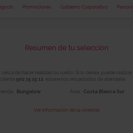
egocio
Promociones
Gobierno Corporativo
Person
Resumen de tu selección
erca de hacer realidad su sueño. Si lo desea, puede realizar
 cliente
902 15 15 12
, estaremos encantados de atenderle.
vienda:
Bungalow
Área:
Costa Blanca Sur
Ver información de la vivienda
7
Nº:
Metros cuadrado