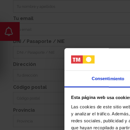
34m2
Suroeste
Jardin:
Orientacion:
Tu email
DNI / Pasaporte / NIE
Dirección
Consentimiento
Código postal
Esta página web usa cookie
Las cookies de este sitio we
Provincia
y analizar el tráfico. Ademá
redes sociales, publicidad y
que hayan recopilado a parti