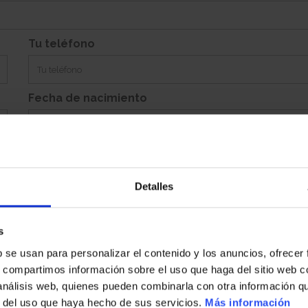
Si
Garaje:
Equipamiento:
Incluye Aparcamiento Abierto 10
Tu teléfono
Fecha de nacimiento
Detalles
Población
s
b se usan para personalizar el contenido y los anuncios, ofrecer
País
s, compartimos información sobre el uso que haga del sitio web 
 análisis web, quienes pueden combinarla con otra información q
r del uso que haya hecho de sus servicios.
Más información