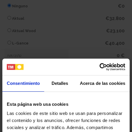
€0
Ninguno
€32.800
Aktual
€23.100
Aktual Wood
€40.400
L-Gance
0 €
IVA (21%)
0 €
Subtotal
Consentimiento
Detalles
Acerca de las cookies
405.900 €
Total
Esta página web usa cookies
Tu nombre y apellidos
Las cookies de este sitio web se usan para personalizar
el contenido y los anuncios, ofrecer funciones de redes
sociales y analizar el tráfico. Además, compartimos
Tu email