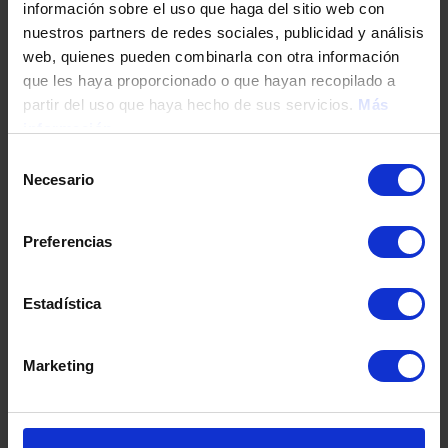
información sobre el uso que haga del sitio web con
nuestros partners de redes sociales, publicidad y análisis
web, quienes pueden combinarla con otra información
Tu teléfono
que les haya proporcionado o que hayan recopilado a
partir del uso que haya hecho de sus servicios.
Más
información
DNI / Pasaporte / NIE
Selección
Necesario
de
consentimiento
Fecha de nacimiento
Preferencias
Estadística
Dirección
Marketing
Código postal