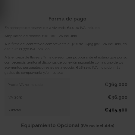
Forma de pago
En concepto de reserva de la vivienda €1.000 IVA incluido
Ampliación de reserva €10.000 IVA incluido
A la firma del contrato de compraventa el 30% de €405.900 IVA incluido, es
decir, €121.770 IVA incluido
A la entrega de llaves y firma de escritura pública ante el notario que por su
competencia territorial disponga de conexión razonable con alguno de los
elementos personales o reales del negocio, €283.130 IVA incluido, más
gastos de compraventa y/o hipoteca
€369.000
Precio IVA no incluido
€36.900
IVA (10%)
€405.900
Subtotal
Equipamiento Opcional
(IVA no incluido)