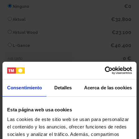
€0
Ninguno
€32.800
Aktual
€23.100
Aktual Wood
€40.400
L-Gance
0 €
IVA (21%)
0 €
Subtotal
Consentimiento
Detalles
Acerca de las cookies
473.000 €
Total
Esta página web usa cookies
Tu nombre y apellidos
Las cookies de este sitio web se usan para personalizar
el contenido y los anuncios, ofrecer funciones de redes
sociales y analizar el tráfico. Además, compartimos
Tu email