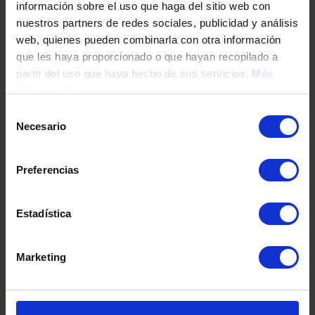
información sobre el uso que haga del sitio web con
nuestros partners de redes sociales, publicidad y análisis
web, quienes pueden combinarla con otra información
Tu teléfono
que les haya proporcionado o que hayan recopilado a
partir del uso que haya hecho de sus servicios.
Más
información
DNI / Pasaporte / NIE
Selección
Necesario
de
consentimiento
Fecha de nacimiento
Preferencias
Estadística
Dirección
Marketing
Código postal