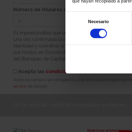
que hayan recopilado a parti
Número de titulares adicionales
Selección
Necesario
de
consentimiento
Es imprescindible que la persona que realiza la reserva
Una vez confirmada la reserva, nuestro equipo se pondr
identidad y coordinar la cita para la firma. Recuerde q
sus fondos en función de su condición (persona física 
del Blanqueo de Capitales.
Acepto las
condiciones de reserva
Todos los campos son obligatorios. Este sitio está protegido por
servicio
de Google
No te pierdas nuestras novedades y ofertas
Nuestras promociones