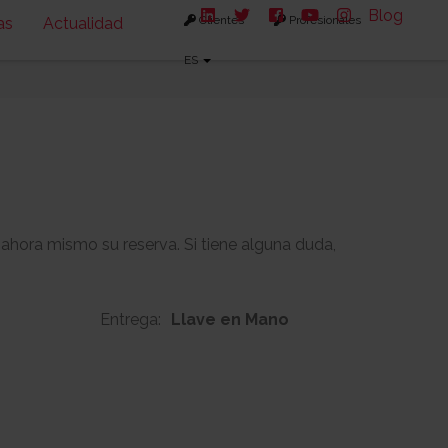
Blog
Clientes
Profesionales
as
Actualidad
ES
 ahora mismo su reserva. Si tiene alguna duda,
Entrega:
Llave en Mano
152m2
52m2
s:
Solarium: