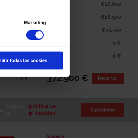
€26.800
Aktual
€18.900
Aktual Wood
Marketing
€33.700
L-Gance
0 €
IVA (21%)
0 €
Subtotal
itir todas las cookies
372.900 €
Total
Reservar
Acepto
política de
Suscribirse
la
privacidad
Síguenos