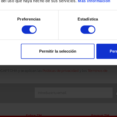
r del uso que haya hecho de sus servicios.
Más información
Preferencias
Estadística
 online sea uno de los futuros titulares de la compraventa.
á en contacto con usted para solicitar acreditación de su
ue es obligatorio aportar la documentación sobre el origen de
o jurídica), en cumplimiento de la Ley 10/2010 de Prevención
Permitir la selección
Perm
 reCAPTCHA y se aplican las
Políticas de privacidad
y los
Términos de
Sobre TM
Porqué TM