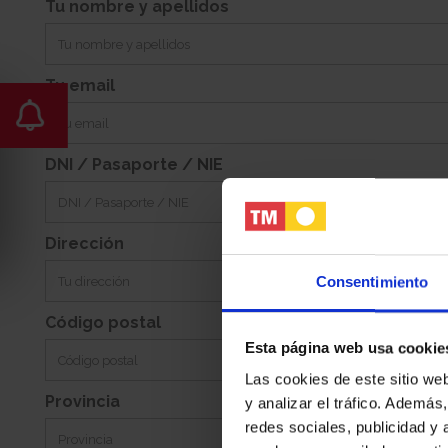
Tu nombre y apellidos
-
Este
Jardin:
Orientacion:
Tu email
DNI / Pasaporte / NIE
Dirección
Consentimiento
Código postal
Esta página web usa cookie
Las cookies de este sitio we
Provincia
y analizar el tráfico. Ademá
redes sociales, publicidad y