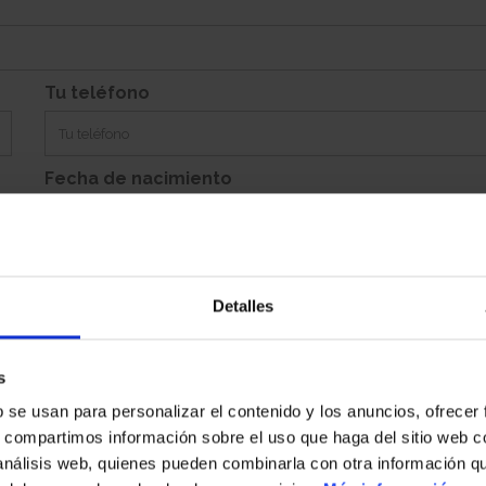
Si
Garaje:
Equipamiento:
Incluye Aparcamiento Abierto 54, Trastero 14
Tu teléfono
Fecha de nacimiento
Detalles
Población
s
b se usan para personalizar el contenido y los anuncios, ofrecer
País
s, compartimos información sobre el uso que haga del sitio web 
 análisis web, quienes pueden combinarla con otra información q