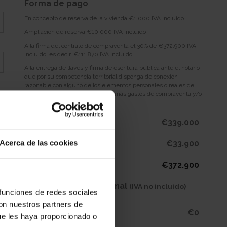
Forma de pago
Desde 18.900€
En concepto de reserva de la vivienda €1.000 IVA incluido
Descargar planos
Ampliación de reserva €10.000 IVA incluido
A la firma del contrato de compraventa el 30% de €372.900 IVA
incluido, es decir, €111.870 IVA incluido
A la entrega de llaves y firma de escritura pública ante el notario
que por su competencia territorial disponga de conexión
razonable con alguno de los elementos personales o reales del
negocio, €260.030 IVA incluido, más gastos de compraventa y/o
hipoteca
€339.000
Precio IVA no incluido
Acerca de las cookies
€33.900
IVA (10%)
€372.900
Subtotal
Equipamiento Opcional
(IVA no incluido)
 funciones de redes sociales
con nuestros partners de
€0
Ninguno
ue les haya proporcionado o