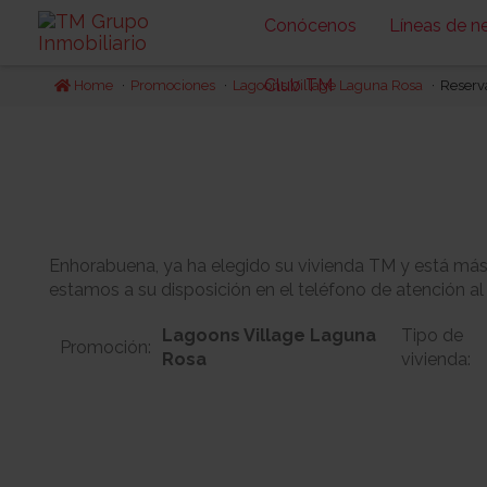
Conócenos
Líneas de n
Club TM
Home
Promociones
Lagoons Village Laguna Rosa
Reserv
Enhorabuena, ya ha elegido su vivienda TM y está más c
estamos a su disposición en el teléfono de atención al
Lagoons Village Laguna
Tipo de
Promoción:
Rosa
vivienda:
2B
3
Bloque:
Planta: