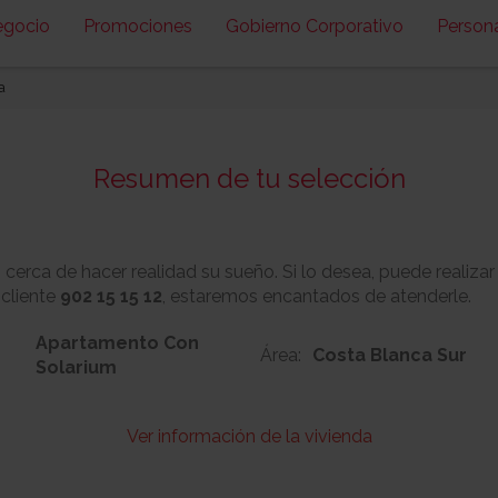
egocio
Promociones
Gobierno Corporativo
Person
a
Resumen de tu selección
erca de hacer realidad su sueño. Si lo desea, puede realizar
 cliente
902 15 15 12
, estaremos encantados de atenderle.
Apartamento Con
Área:
Costa Blanca Sur
Solarium
Ver información de la vivienda
63
Nº:
Metros cuadrado