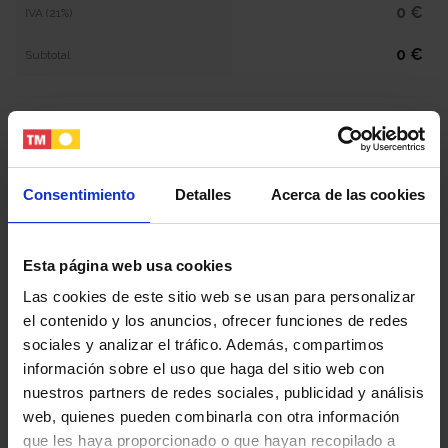
0 €
IVA (21%)
0 €
Subtotal
NaN €
Total
Tu nombre y apellidos
Consentimiento
Detalles
Acerca de las cookies
Esta página web usa cookies
Tu email
Las cookies de este sitio web se usan para personalizar
el contenido y los anuncios, ofrecer funciones de redes
Tu teléfono
sociales y analizar el tráfico. Además, compartimos
información sobre el uso que haga del sitio web con
nuestros partners de redes sociales, publicidad y análisis
web, quienes pueden combinarla con otra información
DNI / Pasaporte / NIE
que les haya proporcionado o que hayan recopilado a