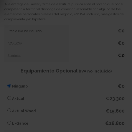
A la entrega de llaves y firma de escritura pública ante el notario que por su
competencia territorial disponga de conexión razonable con alguno de los
elementos personales o reales del negocio, €0 IVA incluido, más gastos de
compraventa y/o hipoteca
€0
Precio IVA no incluido
€0
IVA (10%)
€0
Subtotal
Equipamiento Opcional
(IVA no incluido)
€0
Ninguno
€23.300
Aktual
€15.600
Aktual Wood
€28.800
L-Gance