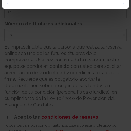
País
Número de titulares adicionales
Es imprescindible que la persona que realiza la reserva
online sea uno de los futuros titulares de la
compraventa. Una vez confirmada la reserva, nuestro
equipo se pondrá en contacto con usted para solicitar
acreditación de su identidad y coordinar la cita para la
firma. Recuerde que es obligatorio aportar la
documentación sobre el origen de sus fondos en
función de su condición (persona física o jurídica), en
cumplimiento de la Ley 10/2010 de Prevención del
Blanqueo de Capitales.
Acepto las
condiciones de reserva
Todos los campos son obligatorios. Este sitio está protegido por