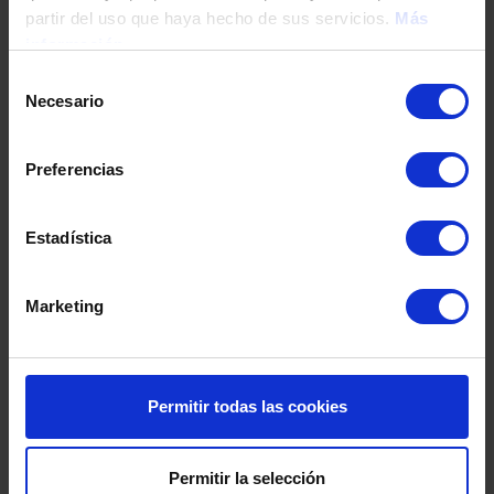
partir del uso que haya hecho de sus servicios.
Más
información
Fecha de nacimiento
Selección
Necesario
de
consentimiento
Dirección
Preferencias
Código postal
Estadística
Marketing
Población
Permitir todas las cookies
Provincia
Permitir la selección