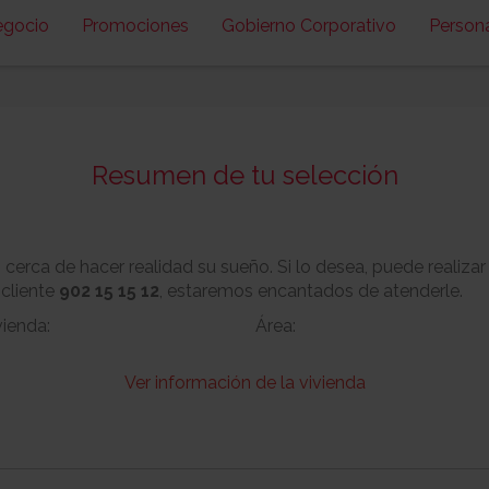
egocio
Promociones
Gobierno Corporativo
Person
Resumen de tu selección
erca de hacer realidad su sueño. Si lo desea, puede realizar
 cliente
902 15 15 12
, estaremos encantados de atenderle.
vienda:
Área:
Ver información de la vivienda
Nº:
Metros cuadrado
No
Garaje:
Equipamiento: