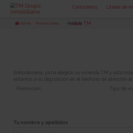
Conócenos
Líneas de n
Club TM
Home
Promociones
Reserva
Enhorabuena, ya ha elegido su vivienda TM y está más c
estamos a su disposición en el teléfono de atención al
Promoción:
Tipo de vi
Bloque:
Planta:
Tu nombre y apellidos
-
Jardin:
Orientacion: