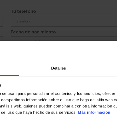
Incluye 0
Tu teléfono
Fecha de nacimiento
Detalles
Población
s
b se usan para personalizar el contenido y los anuncios, ofrecer
País
s, compartimos información sobre el uso que haga del sitio web 
 análisis web, quienes pueden combinarla con otra información q
r del uso que haya hecho de sus servicios.
Más información