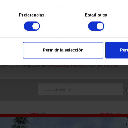
Preferencias
Estadística
 online sea uno de los futuros titulares de la compraventa.
á en contacto con usted para solicitar acreditación de su
ue es obligatorio aportar la documentación sobre el origen de
o jurídica), en cumplimiento de la Ley 10/2010 de Prevención
Permitir la selección
Perm
 reCAPTCHA y se aplican las
Políticas de privacidad
y los
Términos de
Sobre TM
Porqué TM
Quiénes somos
Líneas de negoc