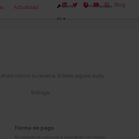
Blog
Clientes
Profesionales
as
Actualidad
ES
 ahora mismo su reserva. Si tiene alguna duda,
Entrega:
-
-
s:
Solarium:
Forma de pago
-
En concepto de reserva de la vivienda €0 IVA incluido
Descargar planos