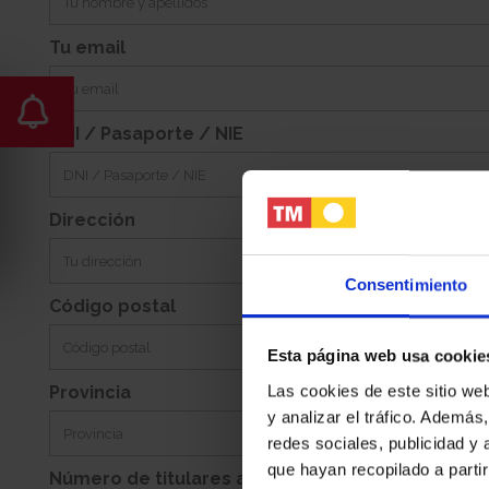
Tu email
DNI / Pasaporte / NIE
Dirección
Consentimiento
Código postal
Esta página web usa cookie
Las cookies de este sitio we
Provincia
y analizar el tráfico. Ademá
redes sociales, publicidad y
que hayan recopilado a parti
Número de titulares adicionales