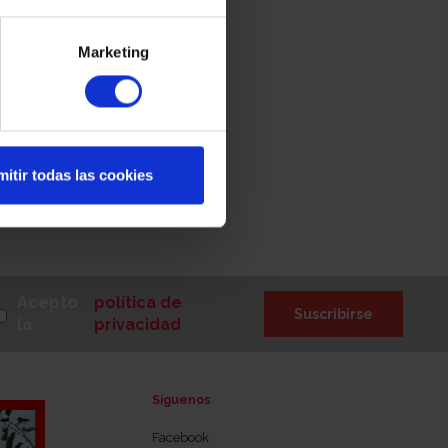
Marketing
itir todas las cookies
Acepto
política de
Suscribirse
la
privacidad
Síguenos
io
Facebook