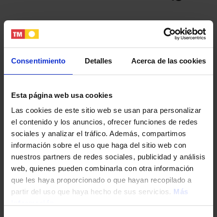
Tu nombre y apellidos
Consentimiento
Detalles
Acerca de las cookies
Tu email
Esta página web usa cookies
Tu teléfono
Las cookies de este sitio web se usan para personalizar
el contenido y los anuncios, ofrecer funciones de redes
sociales y analizar el tráfico. Además, compartimos
DNI / Pasaporte / NIE
información sobre el uso que haga del sitio web con
nuestros partners de redes sociales, publicidad y análisis
web, quienes pueden combinarla con otra información
Fecha de nacimiento
que les haya proporcionado o que hayan recopilado a
partir del uso que haya hecho de sus servicios.
Más
información
Dirección