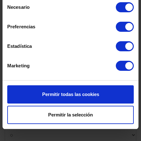
Selección
Necesario
de
consentimiento
Código postal
Preferencias
Estadística
Población
Marketing
Provincia
Permitir todas las cookies
País
Permitir la selección
Número de titulares adicionales