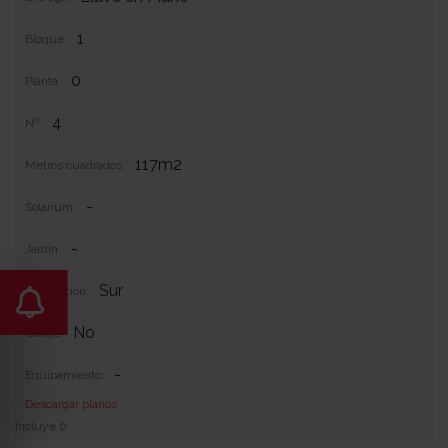
1
Bloque:
0
Planta:
4
Nº:
117m2
Metros cuadrados:
-
Solarium:
-
Jardin:
Sur
Orientacion:
No
Garaje:
-
Equipamiento:
Descargar planos
Incluye 0