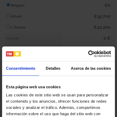
€0
Ninguno
€35.700
Aktual
€42.200
L-Gance
0 €
IVA (21%)
0 €
Subtotal
433.400 €
Total
Consentimiento
Detalles
Acerca de las cookies
Tu nombre y apellidos
Esta página web usa cookies
Las cookies de este sitio web se usan para personalizar
el contenido y los anuncios, ofrecer funciones de redes
Tu email
sociales y analizar el tráfico. Además, compartimos
información sobre el uso que haga del sitio web con