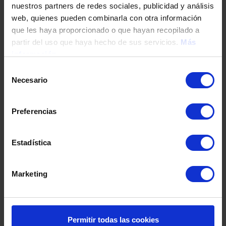
nuestros partners de redes sociales, publicidad y análisis
Tu teléfono
web, quienes pueden combinarla con otra información
que les haya proporcionado o que hayan recopilado a
partir del uso que haya hecho de sus servicios.
Más
información
DNI / Pasaporte / NIE
Selección
Necesario
de
consentimiento
Fecha de nacimiento
Preferencias
Dirección
Estadística
Marketing
Código postal
Población
Permitir todas las cookies