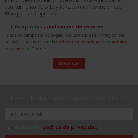
función de su condición (persona física o jurídica), en
cumplimiento de la Ley 10/2010 de Prevención del
Blanqueo de Capitales.
Acepto las
condiciones de reserva
Todos los campos son obligatorios. Este sitio está protegido por
reCAPTCHA y se aplican las
Políticas de privacidad
y los
Términos
de servicio
de Google
Reservar
No te pierdas nuestras novedades y ofertas
Acepto la
política de privacidad