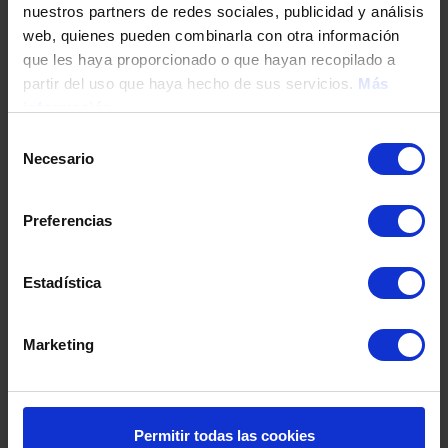
nuestros partners de redes sociales, publicidad y análisis
Tu teléfono
web, quienes pueden combinarla con otra información
que les haya proporcionado o que hayan recopilado a
partir del uso que haya hecho de sus servicios.
Más
información
DNI / Pasaporte / NIE
Selección
Necesario
de
consentimiento
Fecha de nacimiento
Preferencias
Dirección
Estadística
Marketing
Código postal
Población
Permitir todas las cookies