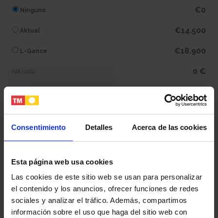
€0
Ninguno
€14.500
Aktual
€18.900
L-Gance
0 €
IVA (21%)
0 €
Subtotal
299.200 €
Total
Consentimiento
Detalles
Acerca de las cookies
Tu nombre y apellidos
Esta página web usa cookies
Las cookies de este sitio web se usan para personalizar
el contenido y los anuncios, ofrecer funciones de redes
Tu email
sociales y analizar el tráfico. Además, compartimos
información sobre el uso que haga del sitio web con