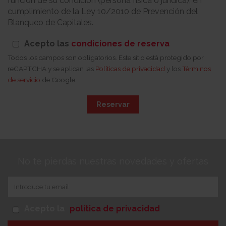
función de su condición (persona física o jurídica), en
cumplimiento de la Ley 10/2010 de Prevención del
Blanqueo de Capitales.
Acepto las
condiciones de reserva
Todos los campos son obligatorios. Este sitio está protegido por
reCAPTCHA y se aplican las
Políticas de privacidad
y los
Términos
de servicio
de Google
Reservar
No te pierdas nuestras novedades y ofertas
Acepto la
política de privacidad