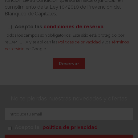
función de su condición (persona física o jurídica), en
cumplimiento de la Ley 10/2010 de Prevención del
Blanqueo de Capitales.
Acepto las
condiciones de reserva
Todos los campos son obligatorios. Este sitio está protegido por
reCAPTCHA y se aplican las
Políticas de privacidad
y los
Términos
de servicio
de Google
Reservar
No te pierdas nuestras novedades y ofertas
Acepto la
política de privacidad