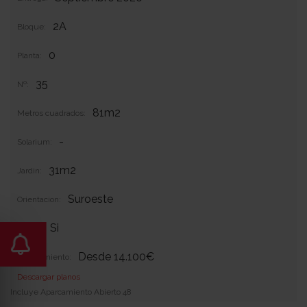
2A
Bloque:
0
Planta:
35
Nº:
81m2
Metros cuadrados:
-
Solarium:
31m2
Jardin:
Suroeste
Orientacion:
Si
Garaje:
Desde 14.100€
Equipamiento:
Descargar planos
Incluye Aparcamiento Abierto 48