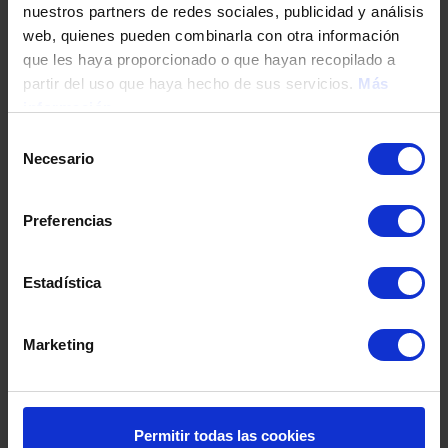
nuestros partners de redes sociales, publicidad y análisis
Tu teléfono
web, quienes pueden combinarla con otra información
que les haya proporcionado o que hayan recopilado a
partir del uso que haya hecho de sus servicios.
Más
información
DNI / Pasaporte / NIE
Selección
Necesario
de
consentimiento
Fecha de nacimiento
Preferencias
Dirección
Estadística
Marketing
Código postal
Población
Permitir todas las cookies