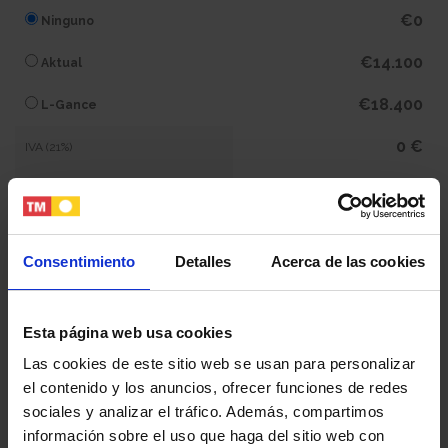
€0
Ninguno
€14.100
Aktual
€18.400
L-Gance
0 €
IVA (21%)
0 €
Subtotal
258.500 €
Total
Consentimiento
Detalles
Acerca de las cookies
Tu nombre y apellidos
Esta página web usa cookies
Las cookies de este sitio web se usan para personalizar
el contenido y los anuncios, ofrecer funciones de redes
Tu email
sociales y analizar el tráfico. Además, compartimos
información sobre el uso que haga del sitio web con