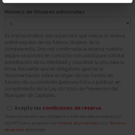
Número de titulares adicionales
Es imprescindible que la persona que realiza la reserva
online sea uno de los futuros titulares de la
compraventa. Una vez confirmada la reserva, nuestro
equipo se pondrá en contacto con usted para solicitar
acreditación de su identidad y coordinar la cita para la
firma. Recuerde que es obligatorio aportar la
documentación sobre el origen de sus fondos en
función de su condición (persona física o jurídica), en
cumplimiento de la Ley 10/2010 de Prevención del
Blanqueo de Capitales.
Acepto las
condiciones de reserva
Todos los campos son obligatorios. Este sitio está protegido por
reCAPTCHA y se aplican las
Políticas de privacidad
y los
Términos
de servicio
de Google