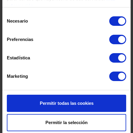
Fecha de nacimiento
información
Selección
Necesario
de
Dirección
consentimiento
Preferencias
Código postal
Estadística
Población
Marketing
Provincia
Permitir todas las cookies
País
Permitir la selección