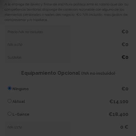
A la entrega de llaves y firma de escritura pública ante el notario que por su
competencia territorial disponga de conexión razonable con alguno de los
elementos personales o reales del negocio, €0 IVA incluido, más gastos de
compraventa y/o hipoteca
€0
Precio IVA no incluido
€0
IVA (10%)
€0
Subtotal
Equipamiento Opcional
(IVA no incluido)
€0
Ninguno
€14.100
Aktual
€18.400
L-Gance
0 €
IVA (21%)