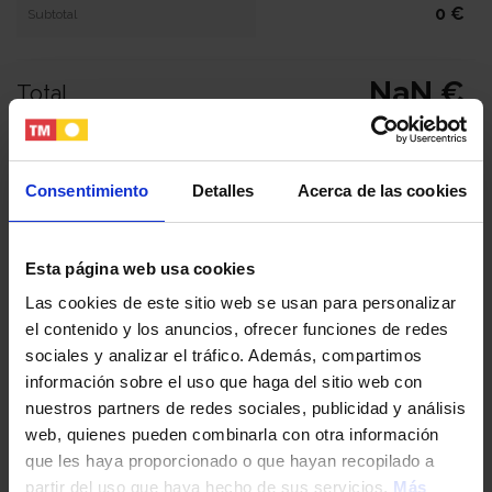
0 €
Subtotal
NaN €
Total
Tu nombre y apellidos
Consentimiento
Detalles
Acerca de las cookies
Tu email
Esta página web usa cookies
Las cookies de este sitio web se usan para personalizar
el contenido y los anuncios, ofrecer funciones de redes
Tu teléfono
sociales y analizar el tráfico. Además, compartimos
información sobre el uso que haga del sitio web con
nuestros partners de redes sociales, publicidad y análisis
DNI / Pasaporte / NIE
web, quienes pueden combinarla con otra información
que les haya proporcionado o que hayan recopilado a
partir del uso que haya hecho de sus servicios.
Más