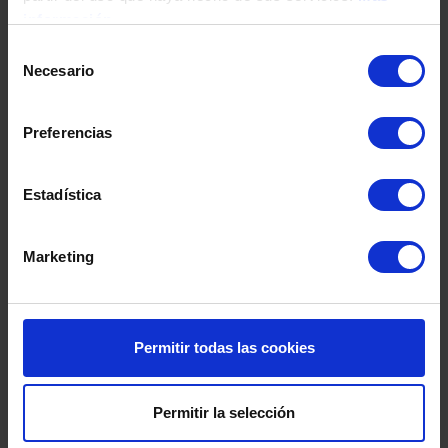
Fecha de nacimiento
información
Selección
Necesario
de
Dirección
consentimiento
Preferencias
Código postal
Estadística
Población
Marketing
Provincia
Permitir todas las cookies
País
Permitir la selección