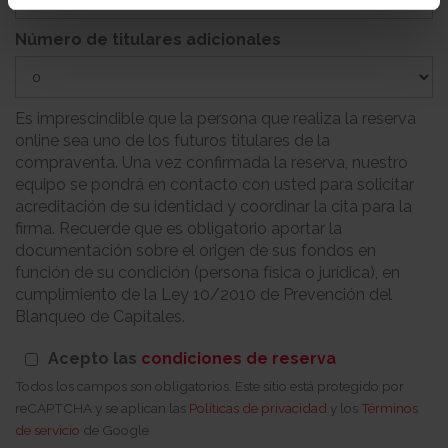
Número de titulares adicionales
Es imprescindible que la persona que realiza la reserva
online sea uno de los futuros titulares de la
compraventa. Una vez confirmada la reserva, nuestro
equipo se pondrá en contacto con usted para solicitar
acreditación de su identidad y coordinar la cita para la
firma. Recuerde que es obligatorio aportar la
documentación sobre el origen de sus fondos en
función de su condición (persona física o jurídica), en
cumplimiento de la Ley 10/2010 de Prevención del
Blanqueo de Capitales.
Acepto las
condiciones de reserva
Todos los campos son obligatorios. Este sitio está protegido por
reCAPTCHA y se aplican las
Políticas de privacidad
y los
Términos
de servicio
de Google