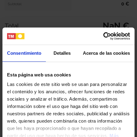
0 €
Subtotal
NaN €
Total
Tu nombre y apellidos
Consentimiento
Detalles
Acerca de las cookies
Tu email
Esta página web usa cookies
Las cookies de este sitio web se usan para personalizar
el contenido y los anuncios, ofrecer funciones de redes
Tu teléfono
sociales y analizar el tráfico. Además, compartimos
información sobre el uso que haga del sitio web con
nuestros partners de redes sociales, publicidad y análisis
DNI / Pasaporte / NIE
web, quienes pueden combinarla con otra información
que les haya proporcionado o que hayan recopilado a
partir del uso que haya hecho de sus servicios.
Más