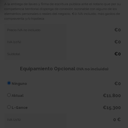
A la entrega de llaves y firma de escritura pública ante el notario que por su
competencia territorial disponga de conexión razonable con alguno de los
elementos personales o reales del negocio, €0 IVA incluido, más gastos de
compraventa y/o hipoteca
€0
Precio IVA no incluido
€0
IVA (10%)
€0
Subtotal
Equipamiento Opcional
(IVA no incluido)
€0
Ninguno
€11.800
Aktual
€15.300
L-Gance
0 €
IVA (21%)