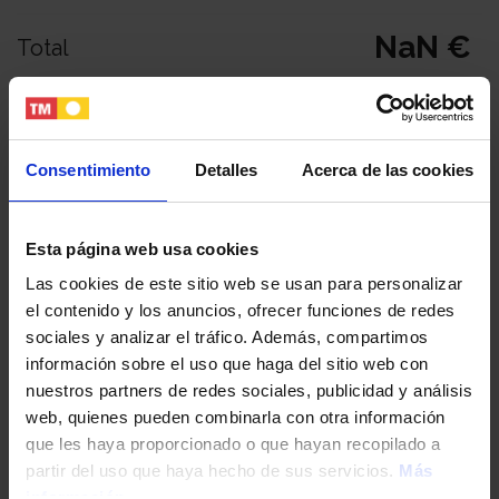
NaN €
Total
Tu nombre y apellidos
Consentimiento
Detalles
Acerca de las cookies
Tu email
Esta página web usa cookies
Las cookies de este sitio web se usan para personalizar
Tu teléfono
el contenido y los anuncios, ofrecer funciones de redes
sociales y analizar el tráfico. Además, compartimos
información sobre el uso que haga del sitio web con
DNI / Pasaporte / NIE
nuestros partners de redes sociales, publicidad y análisis
web, quienes pueden combinarla con otra información
que les haya proporcionado o que hayan recopilado a
Fecha de nacimiento
partir del uso que haya hecho de sus servicios.
Más
información