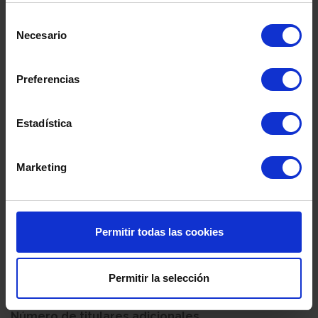
Selección
Necesario
Dirección
de
consentimiento
Preferencias
Código postal
Estadística
Población
Marketing
Provincia
Permitir todas las cookies
País
Permitir la selección
Número de titulares adicionales