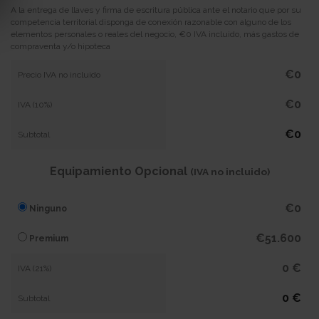
A la entrega de llaves y firma de escritura pública ante el notario que por su
competencia territorial disponga de conexión razonable con alguno de los
elementos personales o reales del negocio, €0 IVA incluido, más gastos de
compraventa y/o hipoteca
€0
Precio IVA no incluido
€0
IVA (10%)
€0
Subtotal
Equipamiento Opcional
(IVA no incluido)
€0
Ninguno
€51.600
Premium
0 €
IVA (21%)
0 €
Subtotal