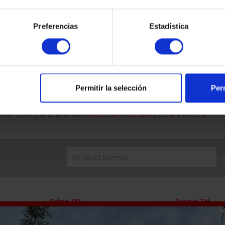
Preferencias
Estadística
 online sea uno de los futuros titulares de la compraventa.
á en contacto con usted para solicitar acreditación de su
ue es obligatorio aportar la documentación sobre el origen de
o jurídica), en cumplimiento de la Ley 10/2010 de Prevención
Permitir la selección
Perm
 reCAPTCHA y se aplican las
Políticas de privacidad
y los
Términos de
Sobre TM
Porqué TM
Quiénes somos
Líneas de negoc