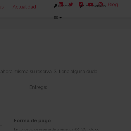
Blog
Clientes
Profesionales
as
Actualidad
ES
 ahora mismo su reserva. Si tiene alguna duda,
Entrega:
-
-
s:
Solarium:
Forma de pago
-
En concepto de reserva de la vivienda €0 IVA incluido
Descargar planos