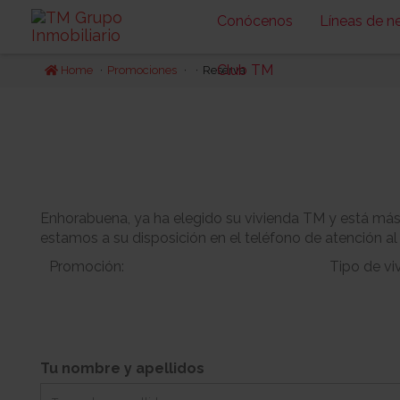
Conócenos
Líneas de n
Club TM
Home
Promociones
Reserva
Enhorabuena, ya ha elegido su vivienda TM y está más c
estamos a su disposición en el teléfono de atención al
Promoción:
Tipo de vi
Bloque:
Planta:
Tu nombre y apellidos
-
Jardin:
Orientacion: