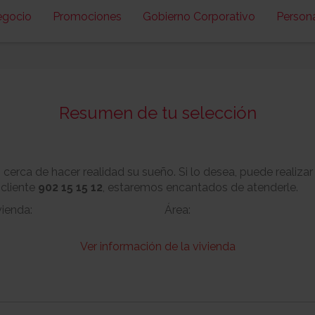
egocio
Promociones
Gobierno Corporativo
Person
Resumen de tu selección
erca de hacer realidad su sueño. Si lo desea, puede realizar
 cliente
902 15 15 12
, estaremos encantados de atenderle.
vienda:
Área:
Ver información de la vivienda
Nº:
Metros cuadrado
No
Garaje:
Equipamiento: