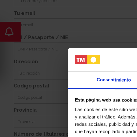
Tu email
DNI / Pasaporte / NIE
Dirección
Consentimiento
Código postal
Esta página web usa cookie
Las cookies de este sitio we
Provincia
y analizar el tráfico. Ademá
redes sociales, publicidad y
que hayan recopilado a parti
Número de titulares adicionales