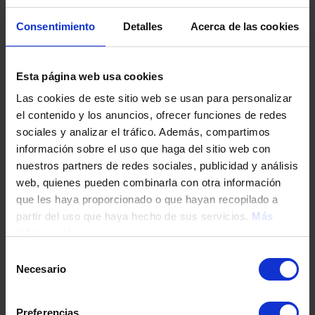
Tu teléfono
Consentimiento
Detalles
Acerca de las cookies
Esta página web usa cookies
DNI / Pasaporte / NIE
Las cookies de este sitio web se usan para personalizar
el contenido y los anuncios, ofrecer funciones de redes
sociales y analizar el tráfico. Además, compartimos
Fecha de nacimiento
información sobre el uso que haga del sitio web con
nuestros partners de redes sociales, publicidad y análisis
web, quienes pueden combinarla con otra información
Dirección
que les haya proporcionado o que hayan recopilado a
partir del uso que haya hecho de sus servicios.
Más
información
Código postal
Selección
Necesario
de
consentimiento
Población
Preferencias