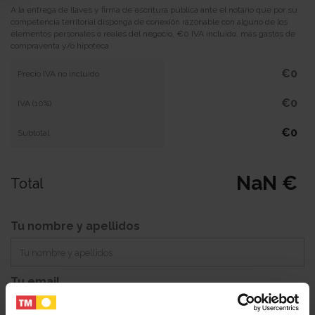
A la entrega de llaves y firma de escritura pública ante el notario que por su
competencia territorial disponga de conexión razonable con alguno de los
elementos personales o reales del negocio, €0 IVA incluido, más gastos de
compraventa y/o hipoteca
€0
Precio IVA no incluido
€0
IVA (10%)
€0
Subtotal
NaN €
Total
Tu nombre y apellidos
Tu email