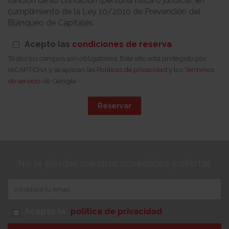
función de su condición (persona física o jurídica), en
cumplimiento de la Ley 10/2010 de Prevención del
Blanqueo de Capitales.
Acepto las
condiciones de reserva
Todos los campos son obligatorios. Este sitio está protegido por
reCAPTCHA y se aplican las
Políticas de privacidad
y los
Términos
de servicio
de Google
Reservar
No te pierdas nuestras novedades y ofertas
Acepto la
política de privacidad