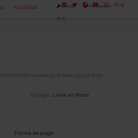
Blog
Clientes
Profesionales
as
Actualidad
ES
 ahora mismo su reserva. Si tiene alguna duda,
Entrega:
Llave en Mano
129m2
47m2
s:
Solarium:
Forma de pago