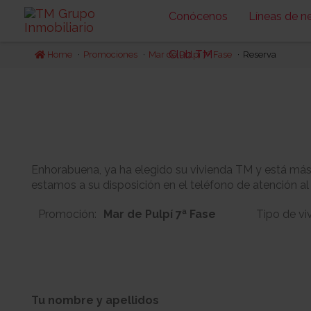
Conócenos
Líneas de n
Club TM
Home
Promociones
Mar de Pulpí 7ª Fase
Reserva
Enhorabuena, ya ha elegido su vivienda TM y está más c
estamos a su disposición en el teléfono de atención al
Promoción:
Mar de Pulpí 7ª Fase
Tipo de vi
7A
2
Bloque:
Planta:
Tu nombre y apellidos