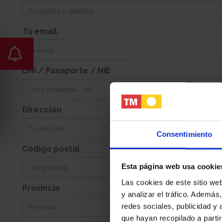
-
Noreste
Jardin:
Orientacion:
Tu email
DNI / Pasaporte / NIE
Dirección
Consentimiento
Código postal
Esta página web usa cookie
Las cookies de este sitio we
Provincia
y analizar el tráfico. Ademá
redes sociales, publicidad y
que hayan recopilado a parti