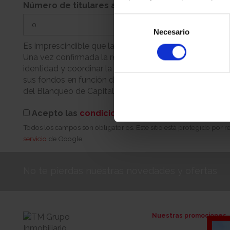
Número de titulares adicionales
Selección
Necesario
de
consentimiento
Es imprescindible que la persona que realiza la reserva
Una vez confirmada la reserva, nuestro equipo se pondr
identidad y coordinar la cita para la firma. Recuerde q
sus fondos en función de su condición (persona física 
del Blanqueo de Capitales.
Acepto las
condiciones de reserva
Todos los campos son obligatorios. Este sitio está protegido por
servicio
de Google
No te pierdas nuestras novedades y ofertas
Nuestras promociones