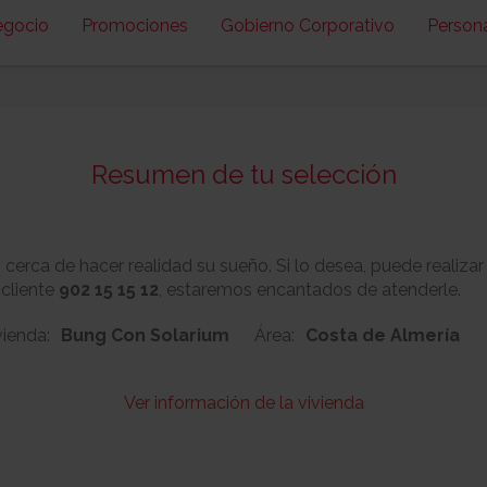
egocio
Promociones
Gobierno Corporativo
Person
Resumen de tu selección
erca de hacer realidad su sueño. Si lo desea, puede realizar
 cliente
902 15 15 12
, estaremos encantados de atenderle.
vienda:
Bung Con Solarium
Área:
Costa de Almería
Ver información de la vivienda
267
Nº:
Metros cuadrado