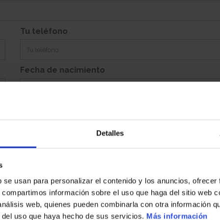
Si
Garaje:
Equipamiento:
Incluye Aparcamiento Abierto 244
Tu teléfono
Fecha de nacimiento
Detalles
Población
s
b se usan para personalizar el contenido y los anuncios, ofrecer
País
s, compartimos información sobre el uso que haga del sitio web 
 análisis web, quienes pueden combinarla con otra información q
r del uso que haya hecho de sus servicios.
Más información